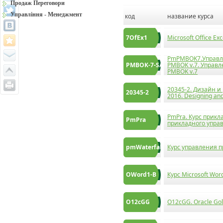
Продаж Переговори
Управління - Менеджмент
код
название курса
7OfEx1
Microsoft Office E
PmPMBOK7.Управлі
PMBOK-7-SA
PMBOK v.7. Управл
PMBOK v.7
20345-2. Дизайн и
20345-2
2016. Designing an
PmPra. Курс прикл
PmPra
прикладного упра
pmWaterfall
Курс управления п
OWord1-B
Курс Microsoft Word
O12cGG
O12cGG. Oracle Gol