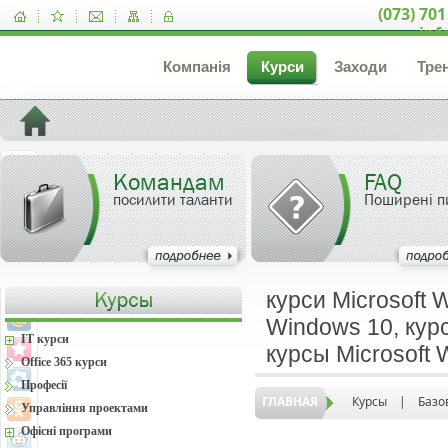
(073) 701
inf
Компанія
Курси
Заходи
Тре
Командам
FAQ
посилити таланти
Поширені п
курси Microsoft 
Windows 10, курс
IT курси
курсы Microsoft
Office 365 курси
Професії
ГЛАВНАЯ
Курсы
|
Базо
Управління проектами
Офісні програми