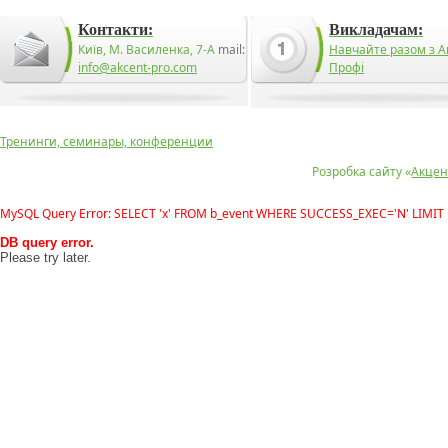
Контакти:
Викладачам:
Київ, М. Василенка, 7-А
mail:
Навчайте разом з А
info@akcent-pro.com
Профі
Тренинги, семинары, конференции
Розробка сайту «
Акцен
MySQL Query Error: SELECT 'x' FROM b_event WHERE SUCCESS_EXEC='N' LIMIT 
DB query error.
Please try later.