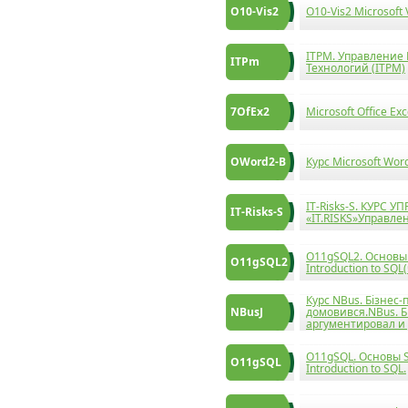
O10-Vis2
O10-Vis2 Microsoft
ITPM. Управление
ITPm
Технологий (ITPM)
7OfEx2
Microsoft Office E
OWord2-B
Курс Microsoft Word
IT-Risks-S. КУРС 
IT-Risks-S
«IT.RISKS»Управлен
O11gSQL2. Основы 
O11gSQL2
Introduction to SQL
Курс NBus. Бізнес-
NBusJ
домовився.NBus. Б
аргументировал и 
O11gSQL. Основы S
O11gSQL
Introduction to SQL.