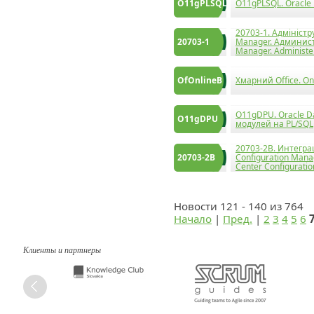
O11gPLSQL
O11gPLSQL. Oracle
20703-1. Адміністр
20703-1
Manager. Админист
Manager. Administe
OfOnlineB
Хмарний Office. One
O11gDPU. Oracle D
O11gDPU
модулей на PL/SQL
20703-2B. Интегра
20703-2B
Configuration Manag
Center Configurati
Новости 121 - 140 из 764
Начало
|
Пред.
|
2
3
4
5
6
Клиенты и партнеры