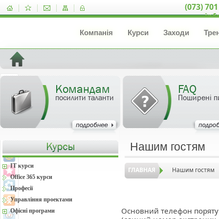
(073) 701
inf
Компанія
Курси
Заходи
Тре
Командам
FAQ
посилити таланти
Поширені п
Нашим гостям
IT курси
ГЛАВНАЯ
Нашим гостям
Office 365 курси
Професії
Управління проектами
Основний телефон порятун
Офісні програми