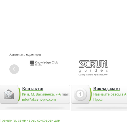
Клиенты и партнеры
Контакти:
Викладачам:
Київ, М. Василенка, 7-А
mail:
Навчайте разом з А
info@akcent-pro.com
Профі
Тренинги, семинары, конференции