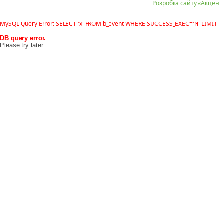
Розробка сайту «
Акцен
MySQL Query Error: SELECT 'x' FROM b_event WHERE SUCCESS_EXEC='N' LIMIT 
DB query error.
Please try later.