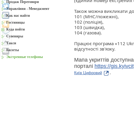
(єдиний номер екстрених с
Продаж Переговори
Управління - Менеджмент
Також можна викликати д
Как нас найти
101 (МНС/пожежні),
102 (поліція),
Гостиницы
103 (швидка),
Куда пойти
104 (газова).
Сувениры
Працює програма «112 Ukr
Такси
відсутності зв'язку.
Билеты
Экстренные телефоны
Мапа укриттів доступна
порталі
https://gis.kyivci
.
Київ Цифровий