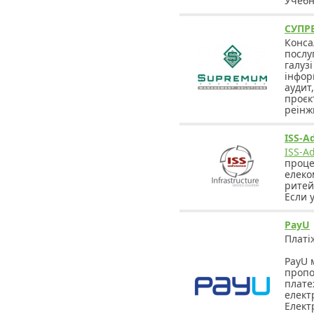
Учебн
СУПР
Конса
послу
галуз
інфор
аудит
проєк
реінж
ISS-A
ISS-A
проце
елеко
ритей
Если 
PayU
Платі
PayU 
пропо
плате
елект
Елект