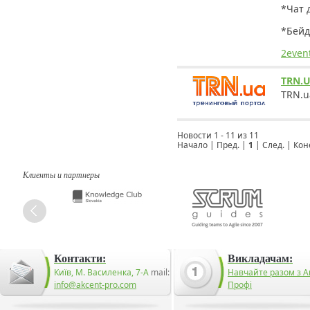
*Чат 
*Бейд
2even
TRN.
TRN.u
Новости 1 - 11 из 11
Начало | Пред. |
1
| След. | Ко
Клиенты и партнеры
Контакти:
Викладачам:
Київ, М. Василенка, 7-А
mail:
Навчайте разом з А
info@akcent-pro.com
Профі