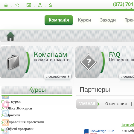
(073) 701
inf
Компанія
Курси
Заходи
Тре
Командам
FAQ
посилити таланти
Поширені п
Партнеры
IT курси
ГЛАВНАЯ
О компании
|
Office 365 курси
Професії
Управління проектами
knowl
Офісні програми
knowl