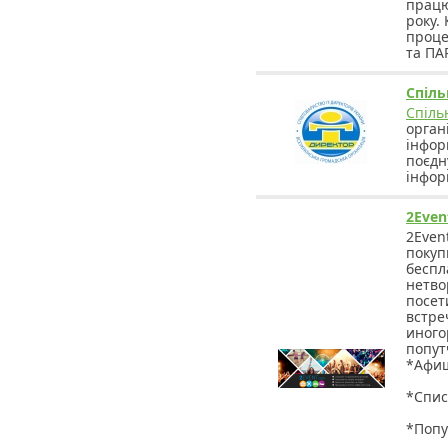
працю
року.
проце
та ПАР
Спіль
Спіль
органі
інфор
поєдн
інфор
2Even
2Even
покуп
беспл
нетво
посет
встре
иного
попут
*Афиш
*Спис
*Попу