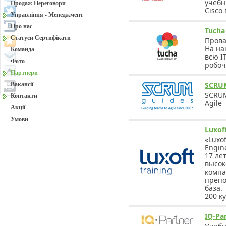
учебн
Продаж Переговори
Сisco
Управління - Менеджмент
Про нас
Tucha
Статуси Сертифікати
Прова
На на
Команда
всю ІТ
Фото
робоч
Партнери
SCRU
Вакансії
SCRUM
Контакти
Agile
Акції
Умови
Luxof
«Luxof
Engin
17 ле
высок
компа
препо
база.
200 ку
IQ-Pa