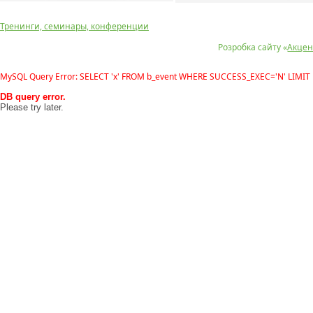
Тренинги, семинары, конференции
Розробка сайту «
Акцен
MySQL Query Error: SELECT 'x' FROM b_event WHERE SUCCESS_EXEC='N' LIMIT 
DB query error.
Please try later.