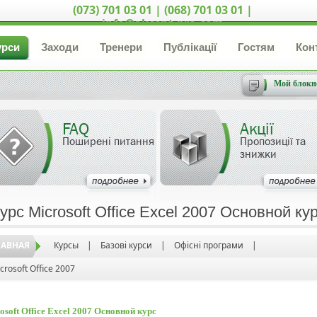
(073) 701 03 01 | (068) 701 03 01 |
info@akcent-pro.com
урси
Заходи
Тренери
Публікації
Гостям
Кон
Мой блокн
FAQ
Акції
Поширені питання
Пропозиції та
знижки
курс Microsoft Office Excel 2007 Основной ку
ЛАВНАЯ
Курсы
|
Базові курси
|
Офісні програми
|
crosoft Office 2007
osoft Office Excel 2007 Основной курс