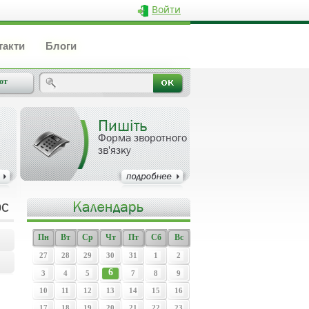
Войти
такти
Блоги
от
Пишіть
Форма зворотного
зв'язку
рс
Пн
Вт
Ср
Чт
Пт
Сб
Вс
27
28
29
30
31
1
2
6
3
4
5
7
8
9
10
11
12
13
14
15
16
17
18
19
20
21
22
23