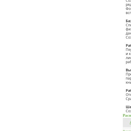
Со
ря
Фо
вс
Ба
Сп
фи
да
Со
Ра
Пе
и 
ли
ра
Вы
Пр
па
кн
Ра
От
Ср
Ша
Со
Расп