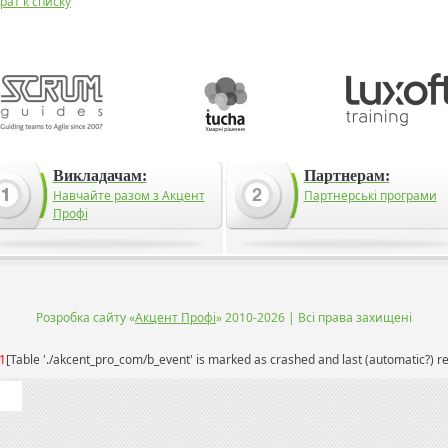
рат к списку
Викладачам:
Партнерам:
Навчайте разом з Акцент
Партнерські програми
Профі
Розробка сайту «
Акцент Профі
» 2010-2026 | Всі права захищені
1
[Table './akcent_pro_com/b_event' is marked as crashed and last (automatic?) re