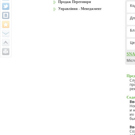
Продаж Переговори
Ко
Управління - Менеджмент
Дл
Бл
Це
SNA
Micr
Пред
Сл
пр
ре
Соде
Вв
Но
и 
их
быс
Вв
Со