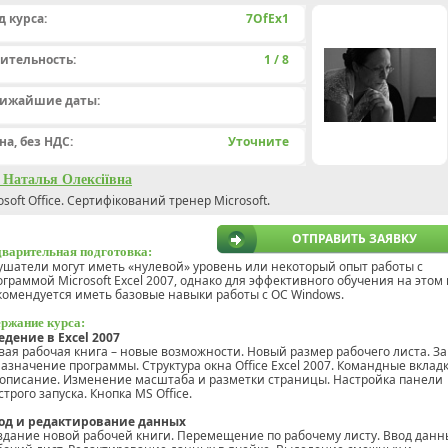
д курса:
7OfEx1
ительность:
1 / 8
ижайшие даты:
на, без НДС:
Уточните
 Наталья Олексіївна
osoft Office. Сертифікований тренер Microsoft.
ОТПРАВИТЬ ЗАЯВКУ
варительная подготовка:
ушатели могут иметь «нулевой» уровень или некоторый опыт работы с
ограммой Microsoft Excel 2007, однако для эффективного обучения на этом 
комендуется иметь базовые навыки работы с ОС Windows.
ржание курса:
едение в Excel 2007
вая рабочая книга – новые возможности. Новый размер рабочего листа. За
назначение программы. Структура окна Office Excel 2007. Командные вклад
 описание. Изменение масштаба и разметки страницы. Настройка панели
трого запуска. Кнопка MS Office.
од и редактирование данных
здание новой рабочей книги. Перемещение по рабочему листу. Ввод данн