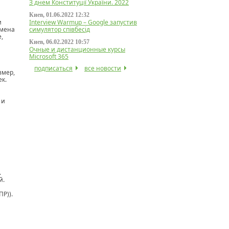
З днем Конституції України. 2022
Киев, 01.06.2022 12:32
и
Interview Warmup – Google запустив
амена
симулятор співбесід
,
Киев, 06.02.2022 10:57
Очные и дистанционные курсы
Microsoft 365
подписаться
все новости
змер,
ек.
 и
.
й.
Р)).