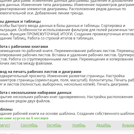
здание диаграмм. Изменение данных диаграммы: удаление и добавление
дов данных. Изменение типа диаграммы. Изменение параметров диаграм
рматирование элементов диаграммы. Расположение рядов данных по
помогательной оси. Добавление линии тренда.
зы данных и таблицы
особы быстрого ввода данных в базы данных и таблицы. Сортировка и
льтрация. Особенности использования фильтров для полей различных ти
нных. Функция ПРОМЕЖУТОЧНЫЕ ИТОГИ. Создание промежуточных итогов
здание Таблиц. Работа со строкой итогов в таблицах.
бота с рабочими книгами
ремещение по рабочей книге. Переименование рабочих листов. Переме
копирование рабочих листов. Вставка и удаление рабочих листов. Группир
стов. Работа со сгруппированными листами. Перемещение и копирование
бочих листов между файлами.
вод на печать рабочих листов и диаграмм
едварительный просмотр. Изменение разметки страницы. Настройка
раметров страницы (ориентация, поля, масштаб). Колонтитулы. Печать ра
иг и листов (полностью, выборочно, несколько копий). Печать диаграмм.
бота с несколькими наборами данных
крытие нескольких рабочих книг одновременно. Настройка расположения 
авнение рядом двух файлов.
блоны
здание рабочей книги на основе шаблона. Создание собственного шаблон
исание курсов на 6 месяцев
Август
Сентябрь
Октябрь
Ноябрь
Декабрь
Январ