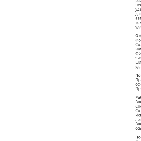
ра
не
уд
да
ав
те
уд
Оф
Фо
Со
на
Фо
яч
ши
уд
По
Пр
оф
Пр
Ра
Вв
Со
Со
Ис
ло
Вл
сс
По