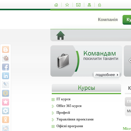
Компанія
К
Командам
посилити таланти
IT курси
Г
Office 365 курси
Mi
Професії
Управління проектами
Офісні програми
Micr