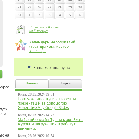
24
25
26
27
28
29
30
31
1
2
3
4
5
6
Расписание Курсов
на 6 месяцев
Календарь мероприятий
(тест-драйвы, мастер-
классы)...
Ваша корзина пуста
Новини
Курси
курсе
Киев, 28.05.2024 09:31
Нові можливості для створення
презентацій за допомогою
Generative AI у Google Slides
пуск
ки и
Киев, 02.05.2023 14:22
Майский онлайн Тур на море Excel.
4 уровня погружения в работу с
данными.
ых на
Киев, 28.06.2022 10:54