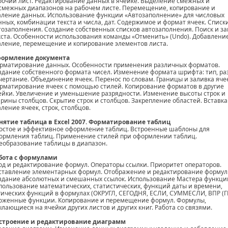
бочий лист. Редактирование данных в ячейке. Выделение смежных и
смежных диапазонов на рабочем листе. Перемещение, копирование и
аление данных. Использование функции «Автозаполнение» для числовых
нных, комбинации текста и числа, дат. Содержимое и формат ячеек. Списк
тозаполнения. Создание собственных списков автозаполнения. Поиск и з
кста. Особенности использования команды «Отменить» (Undo). Добавление
аление, перемещение и копирование элементов листа.
ормление документа
рматирование данных. Особенности применения различных форматов.
здание собственного формата чисел. Изменение формата шрифта: тип, ра
чертание. Объединение ячеек. Перенос по словам. Границы и заливка яче
рматирование ячеек с помощью стилей. Копирование форматов в другие
ейки. Увеличение и уменьшение разрядности. Изменение высоты строк и
рины столбцов. Скрытие строк и столбцов. Закрепление областей. Вставка
аление ячеек, строк, столбцов.
нятие таблица в Excel 2007. Форматирование таблиц
остое и эффективное оформление таблиц. Встроенные шаблоны для
ормления таблиц. Применение стилей при оформлении таблиц.
еобразование таблицы в диапазон.
бота с формулами
од и редактирование формул. Операторы ссылки. Приоритет операторов.
ставление элементарных формул. Отображение и редактирование формул
здание абсолютных и смешанных ссылок. Использование Мастера функци
пользование математических, статистических, функций даты и времени,
гических функций в формулах (ОКРУГЛ, СЕГОДНЯ, ЕСЛИ, СУММЕСЛИ, ВПР (ГП
оженные функции. Копирование и перемещение формул. Формулы,
ылающиеся на ячейки других листов и других книг. Работа со связями.
строение и редактирование диаграмм