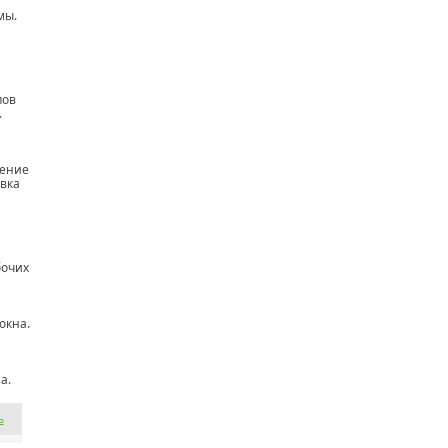
мы.
пов
.
щение
овка
бочих
окна.
а.
ь