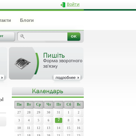
Войти
такти
Блоги
от
Пишіть
Форма зворотного
зв'язку
сы
Пн
Вт
Ср
Чт
Пт
Сб
Вс
27
28
29
30
31
1
2
7
3
4
5
6
8
9
10
11
12
13
14
15
16
17
18
19
20
21
22
23