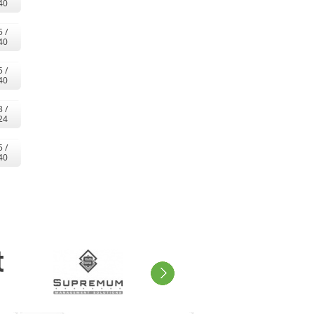
40
5 /
40
5 /
40
3 /
24
5 /
40