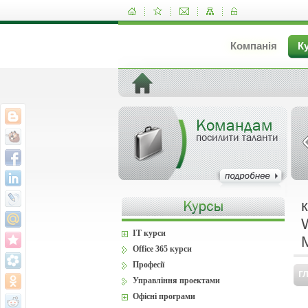
Компанія
К
Командам
посилити таланти
IT курси
Office 365 курси
Професії
Г
Управління проектами
Офісні програми