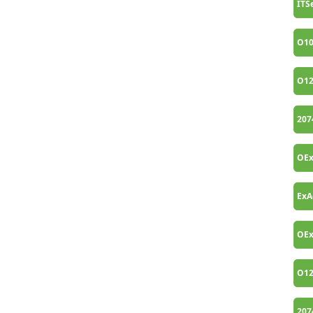
ITS
O10
O1
207
OEx
Ex
OE
O1
207