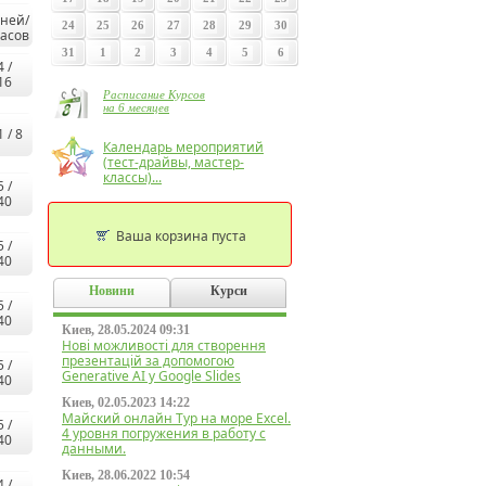
ней/
24
25
26
27
28
29
30
асов
31
1
2
3
4
5
6
4 /
16
Расписание Курсов
на 6 месяцев
1 / 8
Календарь мероприятий
(тест-драйвы, мастер-
классы)...
5 /
40
Ваша корзина пуста
5 /
40
Новини
Курси
5 /
40
Киев, 28.05.2024 09:31
Нові можливості для створення
презентацій за допомогою
5 /
Generative AI у Google Slides
40
Киев, 02.05.2023 14:22
Майский онлайн Тур на море Excel.
5 /
4 уровня погружения в работу с
40
данными.
Киев, 28.06.2022 10:54
4 /