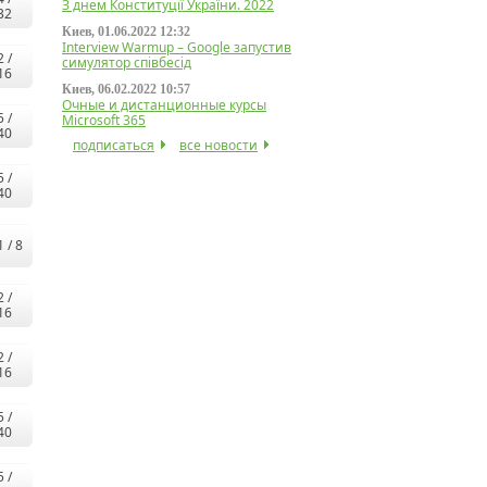
З днем Конституції України. 2022
32
Киев, 01.06.2022 12:32
Interview Warmup – Google запустив
2 /
симулятор співбесід
16
Киев, 06.02.2022 10:57
Очные и дистанционные курсы
5 /
Microsoft 365
40
подписаться
все новости
5 /
40
1 / 8
2 /
16
2 /
16
5 /
40
5 /