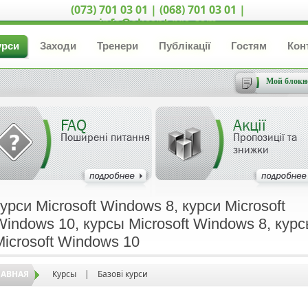
(073) 701 03 01 | (068) 701 03 01 |
info@akcent-pro.com
урси
Заходи
Тренери
Публікації
Гостям
Кон
Мой блокн
FAQ
Акції
Поширені питання
Пропозиції та
знижки
курси Microsoft Windows 8, курси Microsoft
Windows 10, курсы Microsoft Windows 8, кур
Microsoft Windows 10
ЛАВНАЯ
Курсы
|
Базові курси