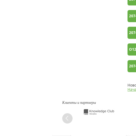
207
207
O1
207
Ново
Нач
Клиенты и партнеры