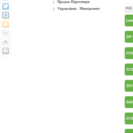
Продаж Переговори
код
Управління - Менеджмент
Lea
DP-
IC
O1
207
SA2
O12