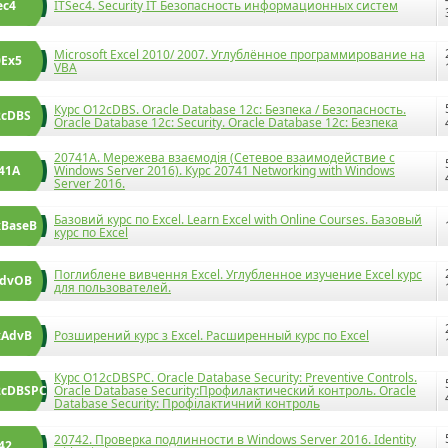
ec4
ITSec4. Security IT Безопасность информационных систем
Microsoft Excel 2010/ 2007. Углублённое программирование на
Ex5
VBA
Курс O12cDBS. Oracle Database 12c: Безпека / Безопасность.
2cDBS
Oracle Database 12c: Security. Oracle Database 12c: Безпека
20741A. Мережева взаємодія (Сетевое взаимодействие с
41A
Windows Server 2016). Курс 20741 Networking with Windows
Server 2016.
Базовий курс по Excel. Learn Excel with Online Courses. Базовый
BaseB
курс по Excel
Поглиблене вивчення Excel. Углубленное изучение Excel курс
AdvOB
для пользователей.
xAdvB
Розширений курс з Excel. Расширенный курс по Excel
Курс O12cDBSPC. Oracle Database Security: Preventive Controls.
2cDBSPC
Oracle Database Security:Профилактический контроль. Oracle
Database Security: Профілактичний контроль
20742. Проверка подлинности в Windows Server 2016. Identity
42