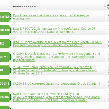
д
название курса
ч
Курс Ефективне лідерство та керівництво командою,
derTM-2
підрозділом
Курс DP-900T00: Основи даних Microsoft Azure. Course DP-
900T00
900T00: Microsoft Azure Data Fundamentals
ICND2. Подключение сетевых устройств Cisco, часть 2 ICND2.
ND2
Курс Interconnecting Cisco Network Devices Part 2
O12cPМT. Oracle Database 12c: Performance Management and
2cPMT
Tuning. Oracle Database 12c: Управління і налаштування
продуктивності
20740. Установка, организация хранилища и работа в
40
Windows Server 2016. Installation, Storage, and Compute with
Windows Server 2016
00-S11
SA200-S11. Системное администрирование Oracle Solaris 11
Курс Oracle Database 12c: Ускоренный курс по
cAIUa
администрированию, установке и обновлению. Курс Oracle
Database 12c: Admin, Install and Upgrade Accelerated