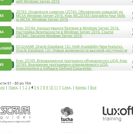
with Windows Server 2016
20743. Оновлення навичок (20743. Обновление навыков) до
43
MCSA Windows Server 2016. Курс МС20743 Upgrading Your Skills
to MCSA: Windows Server 2016
Курс 20744. Налаштування безпеки в Windows Server 2016.
44
Настройка безопасности в Windows Server 2016. Course
20744C: Securing Windows Server 2016
O12cHANF. Oracle Database 12c: High Availability New Features.
2cHANF
Oracle Database 12c: Новые возможности высокой доступности
Курс 20745. Впровадження програмно-обумовленого ЦОД. Курс
45
20745. Внедрение программно-определяемого ЦОД.
Implementing a Software-Defined Datacenter
сти 61 - 80 из 764
ало
|
Пред.
|
1
2
3
4
5
6
7
8
9
10
11
|
След.
|
Конец
|
Все