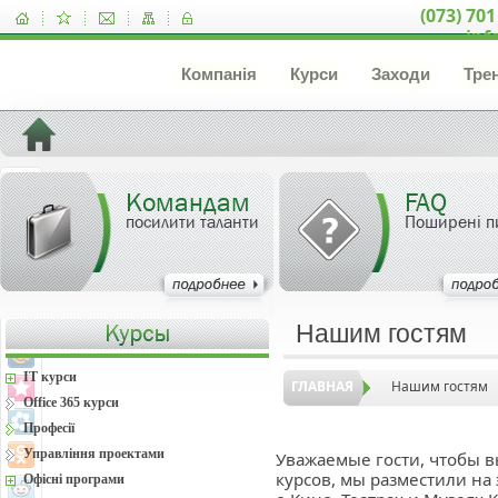
(073) 701
inf
Компанія
Курси
Заходи
Тре
Командам
FAQ
посилити таланти
Поширені п
Нашим гостям
IT курси
ГЛАВНАЯ
Нашим гостям
Office 365 курси
Професії
Управління проектами
Уважаемые гости, чтобы в
курсов, мы разместили н
Офісні програми