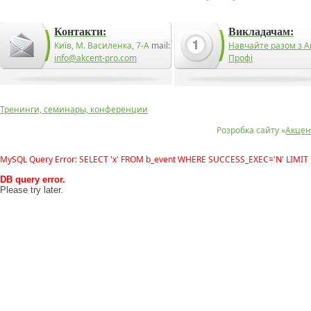
Контакти:
Викладачам:
Київ, М. Василенка, 7-А
mail:
Навчайте разом з А
info@akcent-pro.com
Профі
Тренинги, семинары, конференции
Розробка сайту «
Акцен
MySQL Query Error: SELECT 'x' FROM b_event WHERE SUCCESS_EXEC='N' LIMIT 
DB query error.
Please try later.