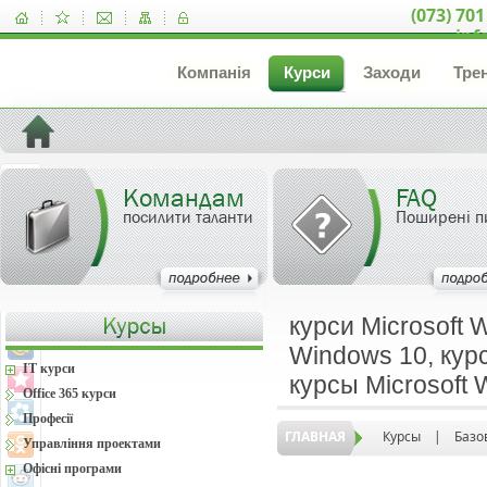
(073) 701
inf
Компанія
Курси
Заходи
Тре
Командам
FAQ
посилити таланти
Поширені п
курси Microsoft 
Windows 10, курс
IT курси
курсы Microsoft
Office 365 курси
Професії
ГЛАВНАЯ
Курсы
|
Базо
Управління проектами
Офісні програми