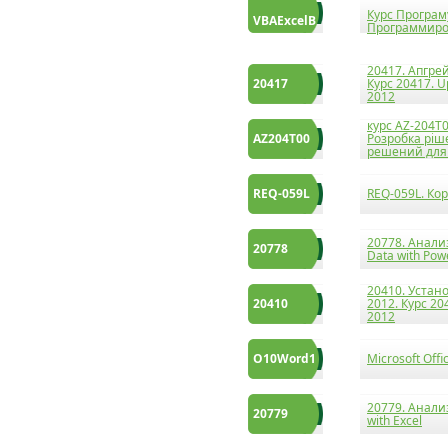
Курс Програму
VBAExcelB
Программиров
20417. Апгре
20417
Курс 20417. U
2012
курс AZ-204T0
AZ204T00
Розробка ріше
решений для 
REQ-059L
REQ-059L. Ко
20778. Анали
20778
Data with Pow
20410. Устан
20410
2012. Курс 204
2012
O10Word1
Microsoft Off
20779. Анали
20779
with Excel