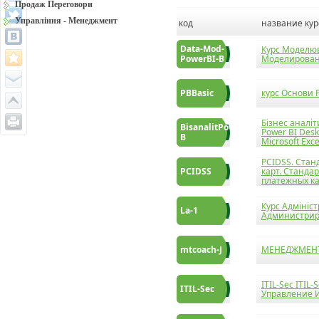
Продаж Переговори
Управління - Менеджмент
код
название кур
Data-Mod-
Курс Моделюв
PowerBI-B
Моделировани
PBBasic
курс Основи P
Бізнес аналіт
BisanalitPowerBI-
Power BI Des
B
Microsoft Exce
PCIDSS. Станд
PCIDSS
карт. Станда
платежных к
Курс Адмініст
La-1
Администриро
mtcoach-J
МЕНЕДЖМЕНТ
ITIL-Sec ITI
ITIL-Sec
Управление 