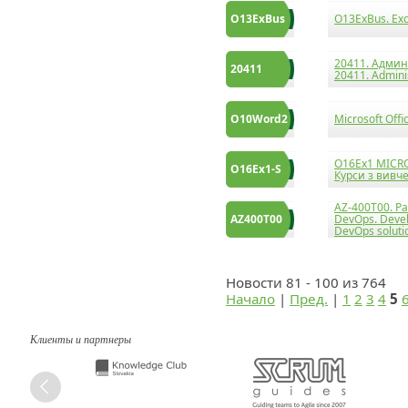
O13ExBus
O13ExBus. Exc
20411. Админ
20411
20411. Admini
O10Word2
Microsoft Off
О16Ex1 MICRO
О16Ex1-S
Курси з вивч
AZ-400T00. Р
AZ400T00
DevOps. Devel
DevOps soluti
Новости 81 - 100 из 764
Начало
|
Пред.
|
1
2
3
4
5
Клиенты и партнеры