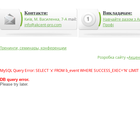
Контакти:
Викладачам:
Київ, М. Василенка, 7-А
mail:
Навчайте разом з А
info@akcent-pro.com
Профі
Тренинги, семинары, конференции
Розробка сайту «
Акцен
MySQL Query Error: SELECT 'x' FROM b_event WHERE SUCCESS_EXEC='N' LIMIT 
DB query error.
Please try later.