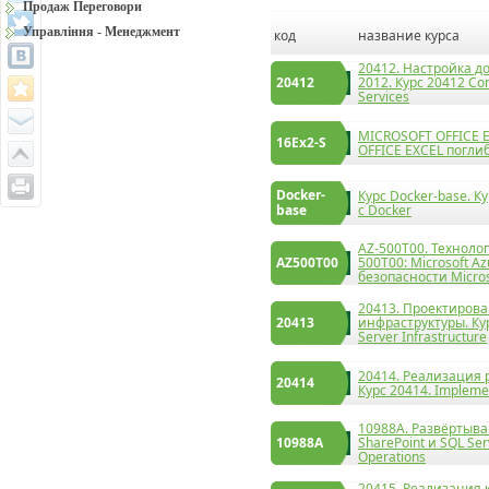
Продаж Переговори
Управління - Менеджмент
код
название курса
20412. Настройка д
20412
2012. Курс 20412 Co
Services
MICROSOFT OFFICE E
16Ex2-S
OFFICE EXCEL погли
Docker-
Курс Docker-base. К
base
с Docker
AZ-500T00. Технологі
AZ500T00
500T00: Microsoft Az
безопасности Micros
20413. Проектиров
20413
инфраструктуры. Кур
Server Infrastructure
20414. Реализация
20414
Курс 20414. Implemen
10988A. Развёртыва
10988А
SharePoint и SQL Ser
Operations
20415. Реализация 