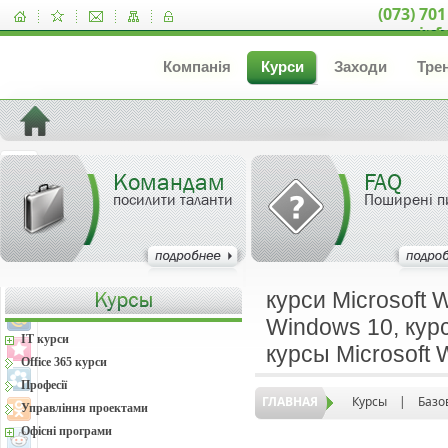
(073) 701
inf
Компанія
Курси
Заходи
Тре
Командам
FAQ
посилити таланти
Поширені п
курси Microsoft 
Windows 10, курс
IT курси
курсы Microsoft
Office 365 курси
Професії
ГЛАВНАЯ
Курсы
|
Базо
Управління проектами
Офісні програми