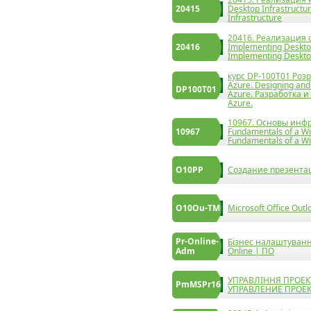
20415
Desktop Infrastructu
Infrastructure
20416. Реализация
20416
Implementing Desktop
Implementing Deskto
курс DP-100T01 Розр
Azure. Designing and
DP100T01
Azure. Разработка и
Azure.
10967. Основы инфр
10967
Fundamentals of a Wi
Fundamentals of a Wi
O10PP
Создание презентаци
О10Ou-TM
Microsoft Office Ou
Pr-Online-
Бізнес налаштування
Adm
Online | ПО
УПРАВЛІННЯ ПРОЕКТ
PmMSPr16
УПРАВЛЕНИЕ ПРОЕ