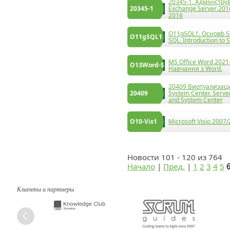
20345-1. Адміністр
20345-1
Exchange Server 2016
2016
O11gSQL1. Основb SQ
O11gSQL1
SQL. Introduction to 
MS Office Word 2021
O13Word-S
Навчання з Word.
20409 Виртуализаци
20409
System Center. Serve
and System Center
O10-Vis1
Microsoft Visio 2007
Новости 101 - 120 из 764
Начало
|
Пред.
|
1
2
3
4
5
Клиенты и партнеры