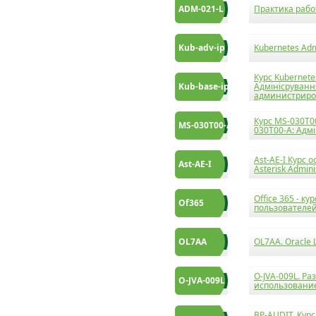
ADM-021-L
Практика рабо
Kub-adv-ip
Kubernetes Admi
Курс Kubernete
Kub-base-ip
Адмінісруванн
администриро
Курс MS-030T00
MS-030T00-A
030T00-A: Адмі
Ast-AE-I Курс 
Ast-AE-I
Asterisk Admini
Office 365 - ку
Of365
пользователе
OL7AA
OL7AA. Oracle L
O-JVA-009L. Р
O-JVA-009L
использование
BP-AUDIT. Курс