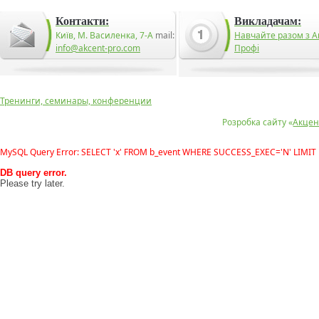
Контакти:
Викладачам:
Київ, М. Василенка, 7-А
mail:
Навчайте разом з А
info@akcent-pro.com
Профі
Тренинги, семинары, конференции
Розробка сайту «
Акцен
MySQL Query Error: SELECT 'x' FROM b_event WHERE SUCCESS_EXEC='N' LIMIT 
DB query error.
Please try later.