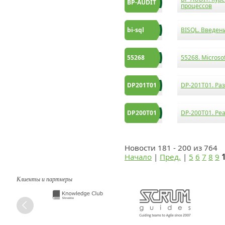
BP-AUDIT
процессов
bi-sql
BISQL. Введени
55268
55268. Microsof
DP201T01
DP-201T01. Ра
DP200T01
DP-200T01. Ре
Новости 181 - 200 из 764
Начало
|
Пред.
|
5
6
7
8
9
Клиенты и партнеры