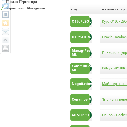
Продаж Переговори
Управління - Менеджмент
код
название курс
O19cPLSQL-WS
Курс O19cPLSQL
O19cSQL-WS
Oracle Databas
Manag-People-
Психологія уп
ML
Communication-
Комунікативні
ML
Negotiation-ML
Майстер перег
Convince-ML
“Вплив та пере
ADM-019-L
Основы Docke