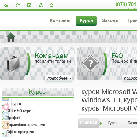
(073) 701
inf
Компанія
Курси
Заходи
Тре
Командам
FAQ
посилити таланти
Поширені п
курси Microsoft 
Windows 10, курс
IT курси
курсы Microsoft
Office 365 курси
Професії
ГЛАВНАЯ
Курсы
|
Базо
Управління проектами
Офісні програми