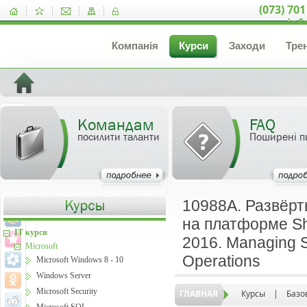
(073) 701
inf
Компанія
Курси
Заходи
Тре
Командам
FAQ
посилити таланти
Поширені п
10988A. Развёрт
на платформе Sh
IT курси
2016. Managing S
Microsoft
Operations
Microsoft Windows 8 - 10
Windows Server
Microsoft Security
ГЛАВНАЯ
Курсы
|
Базо