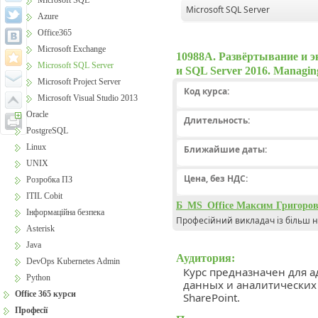
Microsoft SQL
Microsoft SQL Server
Azure
Office365
Microsoft Exchange
10988A. Развёртывание и э
Microsoft SQL Server
и SQL Server 2016. Managing
Microsoft Project Server
Код курса:
Microsoft Visual Studio 2013
Oracle
Длительность:
PostgreSQL
Linux
Ближайшие даты:
UNIX
Цена, без НДС:
Розробка ПЗ
ITIL Cobit
Б_MS_Office Максим Григоро
Інформаційна безпека
Професійний викладач із більш н
Asterisk
Java
Аудитория:
DevOps Kubernetes Admin
Курс предназначен для а
Python
данных и аналитических
Office 365 курси
SharePoint.
Професії