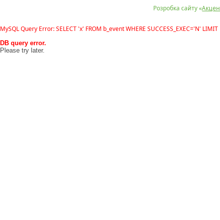
Розробка сайту «
Акцен
MySQL Query Error: SELECT 'x' FROM b_event WHERE SUCCESS_EXEC='N' LIMIT 
DB query error.
Please try later.