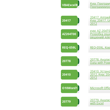
Курс Програму
VBAExcelB
Программиров
20417. Апгре
20417
Курс 20417. U
2012
курс AZ-204T0
AZ204T00
Розробка ріше
решений для 
REQ-059L
REQ-059L. Ко
20778. Анали
20778
Data with Pow
20410. Устан
20410
2012. Курс 204
2012
O10Word1
Microsoft Off
20779. Анали
20779
with Excel