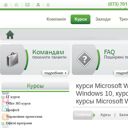
(073) 701
inf
Компанія
Курси
Заходи
Тре
Командам
FAQ
посилити таланти
Поширені п
курси Microsoft 
Windows 10, курс
IT курси
курсы Microsoft
Office 365 курси
Професії
ГЛАВНАЯ
Курсы
|
Базо
Управління проектами
Офісні програми