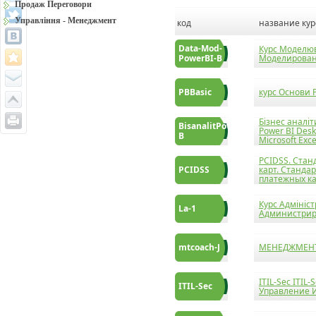
Продаж Переговори
Управління - Менеджмент
код
название кур
Data-Mod-
Курс Моделюв
PowerBI-B
Моделировани
PBBasic
курс Основи P
Бізнес аналіт
BisanalitPowerBI-
Power BI Des
B
Microsoft Exce
PCIDSS. Станд
PCIDSS
карт. Станда
платежных к
Курс Адмініст
La-1
Администриро
mtcoach-J
МЕНЕДЖМЕНТ
ITIL-Sec ITI
ITIL-Sec
Управление 