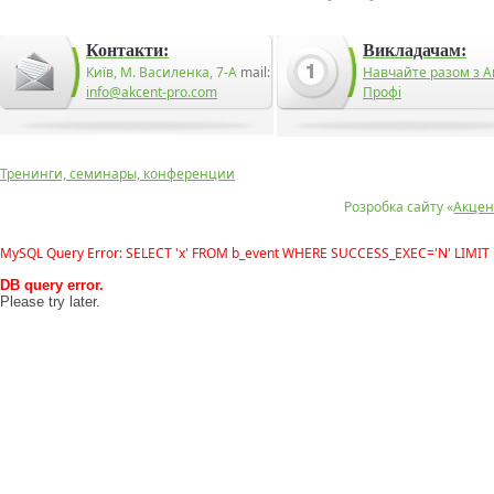
Контакти:
Викладачам:
Київ, М. Василенка, 7-А
mail:
Навчайте разом з А
info@akcent-pro.com
Профі
Тренинги, семинары, конференции
Розробка сайту «
Акцен
MySQL Query Error: SELECT 'x' FROM b_event WHERE SUCCESS_EXEC='N' LIMIT 
DB query error.
Please try later.