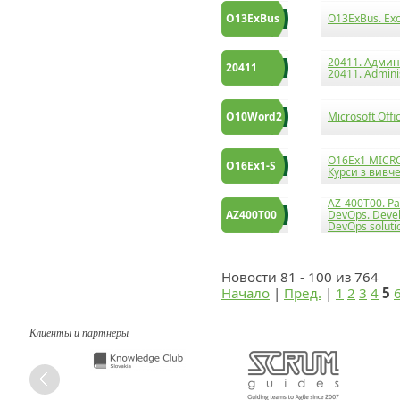
O13ExBus
O13ExBus. Exc
20411. Админ
20411
20411. Admini
O10Word2
Microsoft Off
О16Ex1 MICRO
О16Ex1-S
Курси з вивч
AZ-400T00. Р
AZ400T00
DevOps. Devel
DevOps soluti
Новости 81 - 100 из 764
Начало
|
Пред.
|
1
2
3
4
5
Клиенты и партнеры