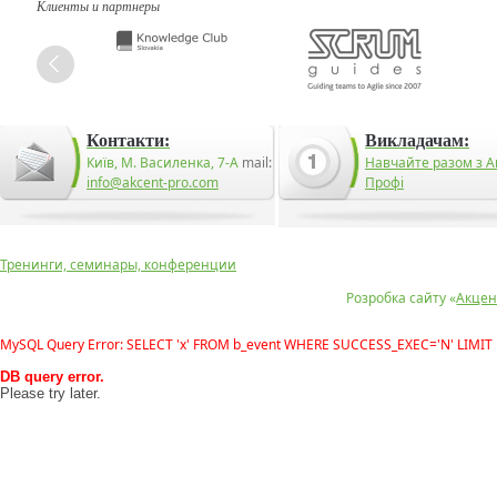
Клиенты и партнеры
Контакти:
Викладачам:
Київ, М. Василенка, 7-А
mail:
Навчайте разом з А
info@akcent-pro.com
Профі
Тренинги, семинары, конференции
Розробка сайту «
Акцен
MySQL Query Error: SELECT 'x' FROM b_event WHERE SUCCESS_EXEC='N' LIMIT 
DB query error.
Please try later.