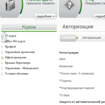
посилити таланти
Поширені п
Авторизация
IT курси
ГЛАВНАЯ
Авторизация
Office 365 курси
Професії
Управління проектами
Регистрация
Офісні програми
Имя:
Продаж Переговори
Фамилия:
Управління - Менеджмент
*
Логин (мин. 3 символа):
Условия обучения
*
Пароль:
*
Подтверждение пароля:
*
E-Mail:
Защита от автоматической р