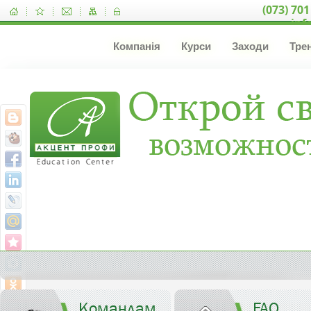
(073) 701
inf
Компанія
Курси
Заходи
Тре
Командам
FAQ