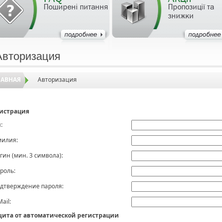
Поширені питання
Пропозиції та
знижки
Авторизация
ЛАВНАЯ
Авторизация
истрация
:
илия:
гин (мин. 3 символа):
роль:
дтверждение пароля:
Mail:
ита от автоматической регистрации