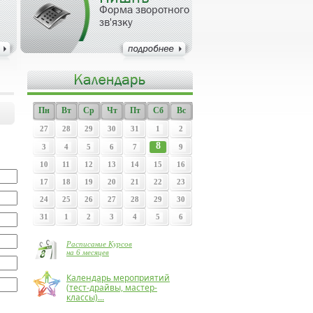
Форма зворотного
зв'язку
Пн
Вт
Ср
Чт
Пт
Сб
Вс
27
28
29
30
31
1
2
8
3
4
5
6
7
9
10
11
12
13
14
15
16
17
18
19
20
21
22
23
24
25
26
27
28
29
30
31
1
2
3
4
5
6
Расписание Курсов
на 6 месяцев
Календарь мероприятий
(тест-драйвы, мастер-
классы)...