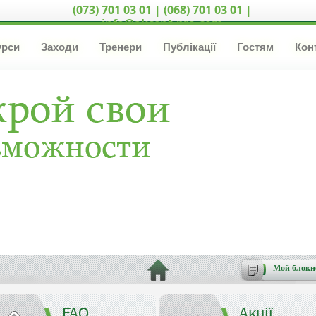
(073) 701 03 01 | (068) 701 03 01 |
info@akcent-pro.com
урси
Заходи
Тренери
Публікації
Гостям
Кон
Мой блокн
FAQ
Акції