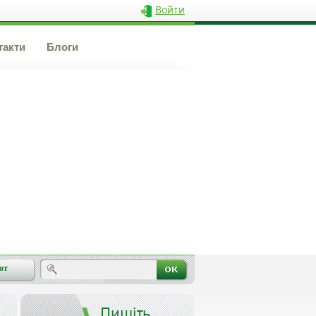
Войти
такти
Блоги
от
Пишіть