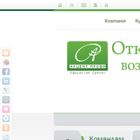
Компанія
К
Командам