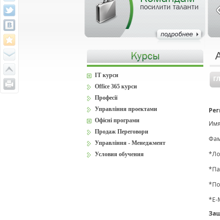
посилити таланти
IT курси
Г
Office 365 курси
Професії
Управління проектами
Рег
Офісні програми
Имя
Продаж Переговори
Фам
Управління - Менеджмент
*
Ло
Условия обучения
*
Па
*
По
*
E-
Защ