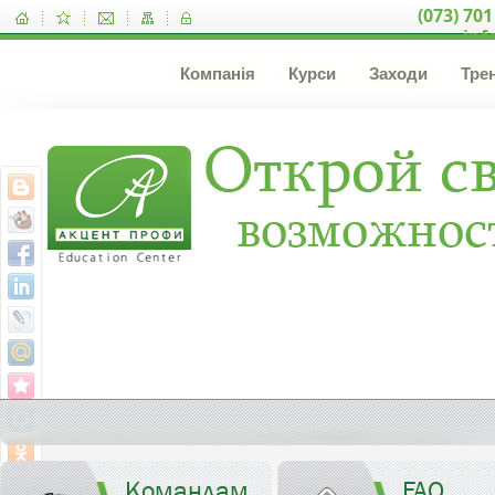
(073) 701
inf
Компанія
Курси
Заходи
Тре
Командам
FAQ