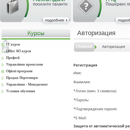
посилити таланти
Поширені п
Авторизация
IT курси
ГЛАВНАЯ
Авторизация
Office 365 курси
Професії
Управління проектами
Регистрация
Офісні програми
Имя:
Продаж Переговори
Фамилия:
Управління - Менеджмент
*
Логин (мин. 3 символа):
Условия обучения
*
Пароль:
*
Подтверждение пароля:
*
E-Mail:
Защита от автоматической р