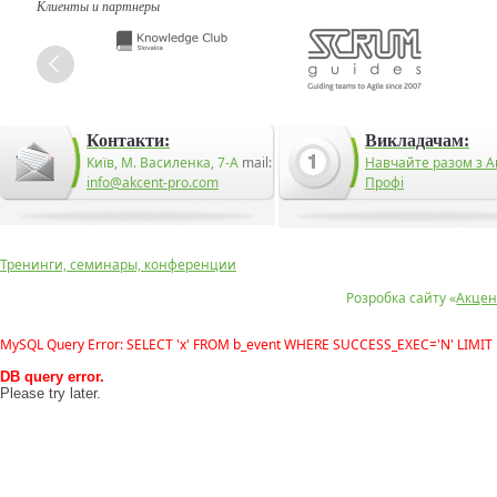
Клиенты и партнеры
Контакти:
Викладачам:
Київ, М. Василенка, 7-А
mail:
Навчайте разом з А
info@akcent-pro.com
Профі
Тренинги, семинары, конференции
Розробка сайту «
Акцен
MySQL Query Error: SELECT 'x' FROM b_event WHERE SUCCESS_EXEC='N' LIMIT 
DB query error.
Please try later.