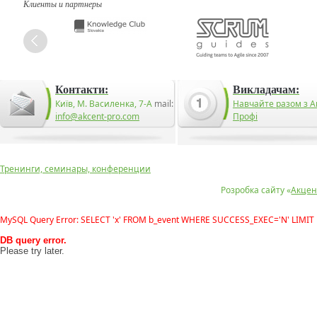
Клиенты и партнеры
Контакти:
Викладачам:
Київ, М. Василенка, 7-А
mail:
Навчайте разом з А
info@akcent-pro.com
Профі
Тренинги, семинары, конференции
Розробка сайту «
Акцен
MySQL Query Error: SELECT 'x' FROM b_event WHERE SUCCESS_EXEC='N' LIMIT 
DB query error.
Please try later.