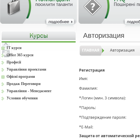
посилити таланти
Поширені п
Авторизация
IT курси
ГЛАВНАЯ
Авторизация
Office 365 курси
Професії
Управління проектами
Регистрация
Офісні програми
Имя:
Продаж Переговори
Фамилия:
Управління - Менеджмент
*
Логин (мин. 3 символа):
Условия обучения
*
Пароль:
*
Подтверждение пароля:
*
E-Mail:
Защита от автоматической р