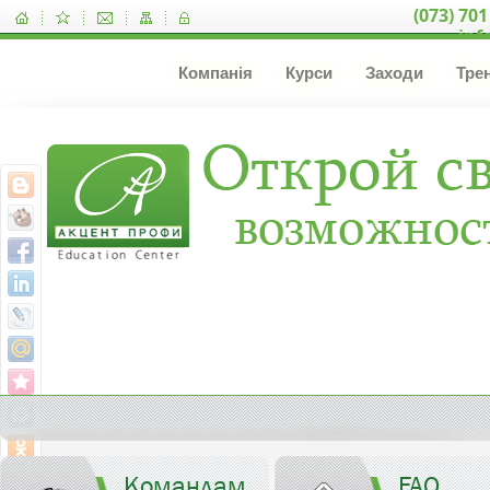
(073) 701
inf
Компанія
Курси
Заходи
Тре
Командам
FAQ