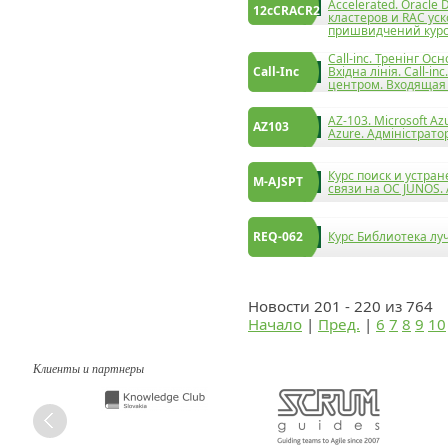
Accelerated. Oracle
12cCRACR2
кластеров и RAC уск
пришвидчений курс
Call-inc. Тренінг О
Call-Inc
Вхідна лінія. Call-
центром. Входящая
AZ-103. Microsoft Az
AZ103
Azure. Адміністратор
Курс поиск и устра
M-AJSPT
связи на ОС JUNOS. 
REQ-062
Курс Библиотека л
Новости 201 - 220 из 764
Начало
|
Пред.
|
6
7
8
9
10
Клиенты и партнеры