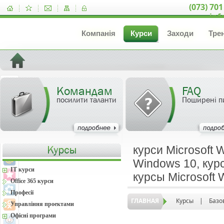
(073) 701
inf
Компанія
Курси
Заходи
Тре
Командам
FAQ
посилити таланти
Поширені п
курси Microsoft 
Windows 10, курс
IT курси
курсы Microsoft
Office 365 курси
Професії
ГЛАВНАЯ
Курсы
|
Базо
Управління проектами
Офісні програми