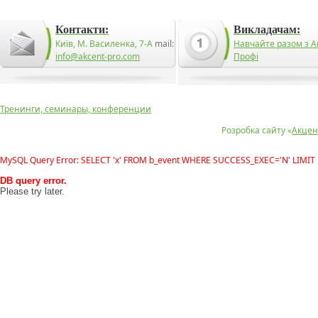
Контакти:
Викладачам:
Київ, М. Василенка, 7-А
mail:
Навчайте разом з А
info@akcent-pro.com
Профі
Тренинги, семинары, конференции
Розробка сайту «
Акцен
MySQL Query Error: SELECT 'x' FROM b_event WHERE SUCCESS_EXEC='N' LIMIT 
DB query error.
Please try later.