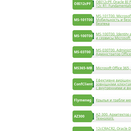
OBI12cPF. Oracle BI P
OBI12cPF
12c R1: Fundamental
MS-101T00. Microsoft
MS-101T00
Мобильность и безоп
безпека
MS-100T00. Identity
MS-100T00
и сервисы Microsoft 
MS-030T00. Administr
MS-03T00
Адміністратор Office
MS365-MB
Microsoft Office 365
Ефективне вирішенн
ConfClient
зовнішніми клієнт
с внутренними и в
Flymeneg
Крылья и грабли м
AZ-300. Архитектор 
AZ300
Технології.
12cCRACR2. Oracle D