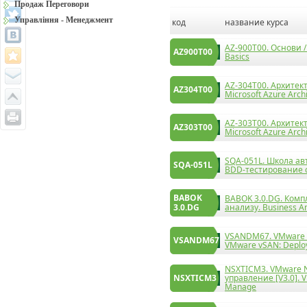
Продаж Переговори
Управління - Менеджмент
код
название курса
AZ-900T00. Основи /
AZ900T00
Basics
AZ-304T00. Архитект
AZ304T00
Microsoft Azure Arch
AZ-303T00. Архитект
AZ303T00
Microsoft Azure Archi
SQA-051L. Школа ав
SQA-051L
BDD-тестирование 
BABOK
BABOK 3.0.DG. Комп
3.0.DG
анализу. Business An
VSANDM67. VMware v
VSANDM67
VMware vSAN: Deplo
NSXTICM3. VMware NS
NSXTICM3
управление [V3.0]. V
Manage