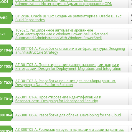
cODI
Administration. Интеграция и Администрирование ODI.
BI12cBR. Oracle BI 12c: Создание репозиториев. Oracle BI 12c:
2cBR
Build Repositories
10962C. Расширенное автоматизированное
62C
администрирование с Windows PowerShell. Advanced
Automated Administration With Windows PowerShell
AZ-301T04-A. Разработка стратегии инфраструктуры. Designing
01T04A
an Infrastructure Strategy
AZ-301T03-A. Проектирование развертывания, миграции и
01T03A
интеграции. Design for Deployment, Migration, and Integration
AZ-301T02-A. Разработка решения для платформ данных.
01T02A
Designing a Data Platform Solution
AZ-301T01-A. Проектирование идентификации и
01T01A
безопасности. Designing for Identity and Security
00T06A
AZ-300T06-A. Разработка для облака. Developing for the Cloud
AZ-300T05-A. Реализация аутентификации и защиты данных.
00T05A