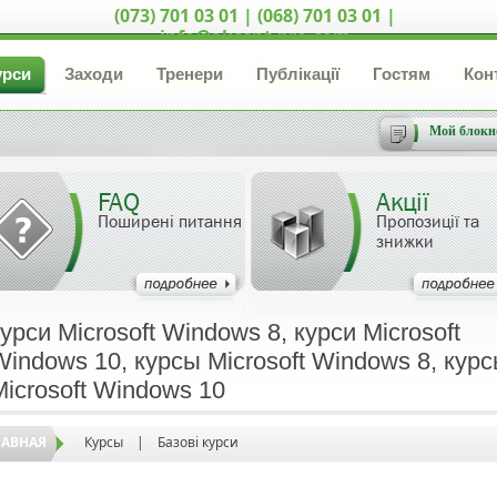
(073) 701 03 01 | (068) 701 03 01 |
info@akcent-pro.com
урси
Заходи
Тренери
Публікації
Гостям
Кон
Мой блокн
FAQ
Акції
Поширені питання
Пропозиції та
знижки
курси Microsoft Windows 8, курси Microsoft
Windows 10, курсы Microsoft Windows 8, кур
Microsoft Windows 10
ЛАВНАЯ
Курсы
|
Базові курси