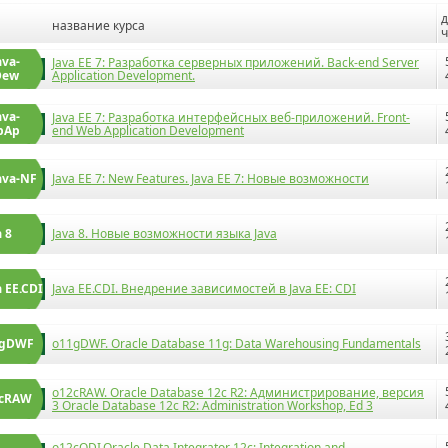
д
название курса
ч
ava-
Java EE 7: Разработка серверных приложений. Back-end Server
Dew
Application Development.
ava-
Java EE 7: Разработка интерфейсных веб-приложений. Front-
bAp
end Web Application Development
ava-NF
Java EE 7: New Features. Java EE 7: Новые возможности
a 8
Java 8. Новые возможности языка Java
a EE.CDI
Java EE.CDI. Внедрение зависимостей в Java EE: CDI
1gDWF
o11gDWF. Oracle Database 11g: Data Warehousing Fundamentals
o12cRAW. Oracle Database 12c R2: Администрирование, версия
2cRAW
3 Oracle Database 12c R2: Administration Workshop, Ed 3
o12cODI.Oracle Data Integrator 12c: Integration and