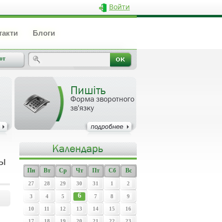
Войти
такти
Блоги
от
Пишіть
Форма зворотного
зв'язку
сы
Пн
Вт
Ср
Чт
Пт
Сб
Вс
27
28
29
30
31
1
2
6
3
4
5
7
8
9
10
11
12
13
14
15
16
17
18
19
20
21
22
23