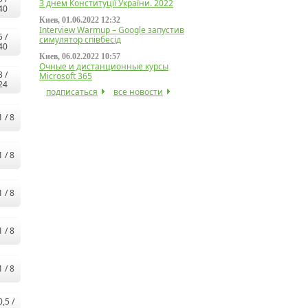
З днем Конституції України. 2022
40
Киев, 01.06.2022 12:32
Interview Warmup – Google запустив
5 /
симулятор співбесід
40
Киев, 06.02.2022 10:57
Очные и дистанционные курсы
3 /
Microsoft 365
24
подписаться
все новости
1 / 8
1 / 8
1 / 8
1 / 8
1 / 8
0,5 /