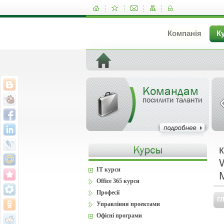
Компанія
К
Командам
посилити таланти
IT курси
Office 365 курси
Професії
Г
Управління проектами
Офісні програми