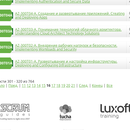
Implementing Authentication and Secure Data
AZ-300T04-A. Создание и развертывание приложений. Creating
00T04A
and Deploying Apps
AZ-300T03-A. Понимание технологий облачного архитектора.
00T03A
Understanding Cloud Architect Technology Solutions
AZ-300T02-A. Внедрение рабочих нагрузок и безопасности.
00T02A
Implementing Workloads and Security
AZ-300T01-А. Развертывание и настройка инфраструктуры.
00T01А
Deploying and Configuring Infrastructure
сти 301 - 320 из 764
ало
|
Пред.
|
11
12
13
14
15
16
17
18
19
20
21
|
След.
|
Конец
|
Все