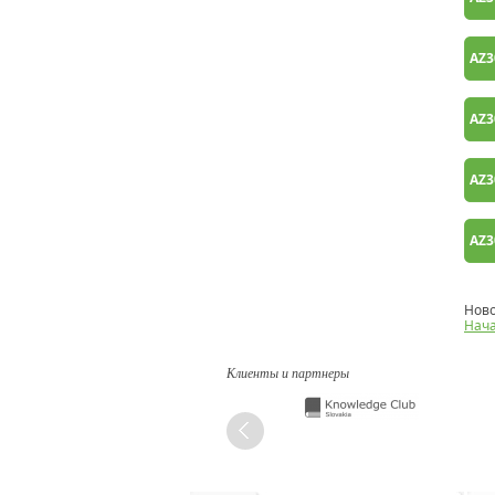
AZ3
AZ3
AZ3
AZ3
Ново
Нач
Клиенты и партнеры