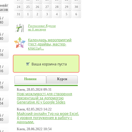
ней/
24
25
26
27
28
29
30
асов
31
1
2
3
4
5
6
5 /
40
Расписание Курсов
на 6 месяцев
5 /
40
Календарь мероприятий
(тест-драйвы, мастер-
классы)...
2 /
16
Ваша корзина пуста
2 /
16
Новини
Курси
2 /
16
Киев, 28.05.2024 09:31
Нові можливості для створення
презентацій за допомогою
3 /
Generative AI у Google Slides
24
Киев, 02.05.2023 14:22
Майский онлайн Тур на море Excel.
5 /
4 уровня погружения в работу с
40
данными.
Киев, 28.06.2022 10:54
5 /