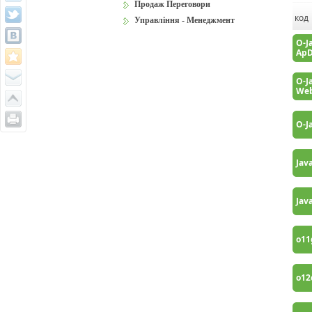
Продаж Переговори
код
Управління - Менеджмент
O-J
Ap
O-J
We
O-J
Jav
Jav
o1
o1