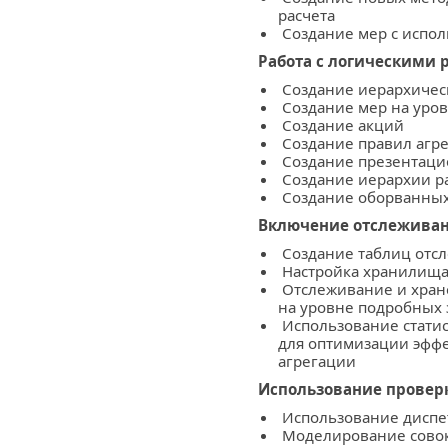
расчета
Создание мер с испо
Работа с логическими
Создание иерархичес
Создание мер на уро
Создание акций
Создание правил агр
Создание презентаци
Создание иерархии par
Создание оборванных
Включение отслеживан
Создание таблиц отс
Настройка хранилища
Отслеживание и хране
на уровне подробных 
Использование стати
для оптимизации эффе
агрегации
Использование проверк
Использование диспе
Моделирование совок