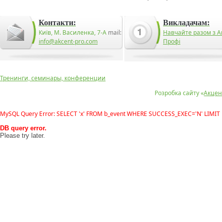
Контакти:
Викладачам:
Київ, М. Василенка, 7-А
mail:
Навчайте разом з А
info@akcent-pro.com
Профі
Тренинги, семинары, конференции
Розробка сайту «
Акцен
MySQL Query Error: SELECT 'x' FROM b_event WHERE SUCCESS_EXEC='N' LIMIT 
DB query error.
Please try later.