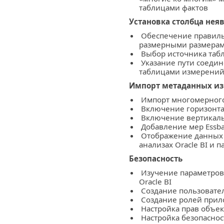
таблицами фактов
Установка столбца нея
Обеспечение правильн
размерными размера
Выбор источника таб
Указание пути соеди
таблицами измерени
Импорт метаданных из
Импорт многомерного
Включение горизонта
Включение вертикаль
Добавление мер Essb
Отображение данных 
анализах Oracle BI и 
Безопасность
Изучение параметров
Oracle BI
Создание пользовател
Создание ролей при
Настройка прав объек
Настройка безопаснос