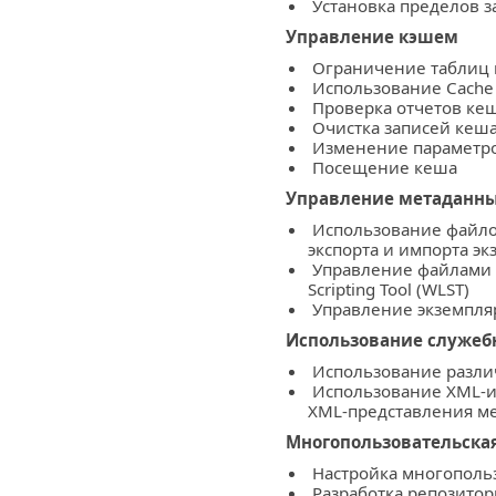
Установка пределов з
Управление кэшем
Ограничение таблиц 
Использование Cache
Проверка отчетов ке
Очистка записей кеш
Изменение параметро
Посещение кеша
Управление метаданны
Использование файлов
экспорта и импорта э
Управление файлами 
Scripting Tool (WLST)
Управление экземпля
Использование служе
Использование разли
Использование XML-ин
XML-представления м
Многопользовательская
Настройка многопольз
Разработка репозитор