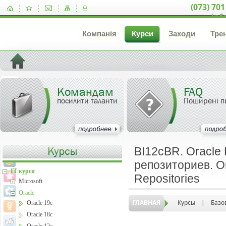
(073) 701
inf
Компанія
Курси
Заходи
Тре
Командам
FAQ
посилити таланти
Поширені п
BI12cBR. Oracle 
репозиториев. Or
IT курси
Repositories
Microsoft
Oracle
ГЛАВНАЯ
Курсы
|
Базо
Oracle 19c
Oracle 18c