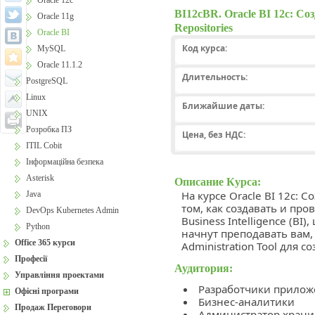
Oracle 12c
BI12cBR. Oracle BI 12c: Соз
Oracle 11g
Repositories
Oracle BI
Код курса:
MySQL
Oracle 11.1.2
Длительность:
PostgreSQL
Linux
Ближайшие даты:
UNIX
Розробка ПЗ
Цена, без НДС:
ITIL Cobit
Інформаційна безпека
Asterisk
Описание Курса:
На курсе Oracle BI 12c: 
Java
том, как создавать и про
DevOps Kubernetes Admin
Business Intelligence (BI)
Python
начнут преподавать вам, 
Office 365 курси
Administration Tool для 
Професії
Аудитория:
Управління проектами
Разработчики прило
Офісні програми
Бизнес-аналитики
Продаж Переговори
Администратор хран