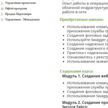
Опыт работы в операцио
Управління проектами
облачной инфраструктуре
Офісні програми
работе в сети
Продаж Переговори
Приобретаемые навыки:
Управління - Менеджмент
Использование команд
приложения службы 
Создание фоновых за
Используйте Swagger 
Создание надежных с
Создание надежного 
Практика с надежным
Ознакомитесь с реест
Использование экземп
Содержание курса:
Модуль 1. Создание ве
Использование команд
приложения службы 
Создание фоновых за
Использование Swagge
Модуль 2. Создание пр
Service Fabric