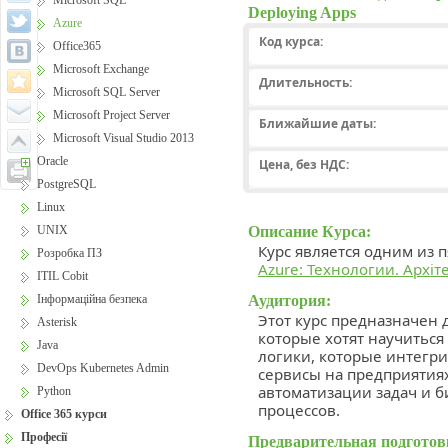
Microsoft SQL
Deploying Apps
Azure
Код курса:
Office365
Microsoft Exchange
Длительность:
Microsoft SQL Server
Microsoft Project Server
Ближайшие даты:
Microsoft Visual Studio 2013
Oracle
Цена, без НДС:
PostgreSQL
Linux
Описание Курса:
UNIX
Курс является одним из п
Розробка ПЗ
Azure: Технологии. Архіте
ITIL Cobit
Аудитория:
Інформаційна безпека
Этот курс предназначен
Asterisk
которые хотят научитьс
Java
логики, которые интегр
DevOps Kubernetes Admin
сервисы на предприятиях
автоматизации задач и б
Python
процессов.
Office 365 курси
Професії
Предварительная подготов