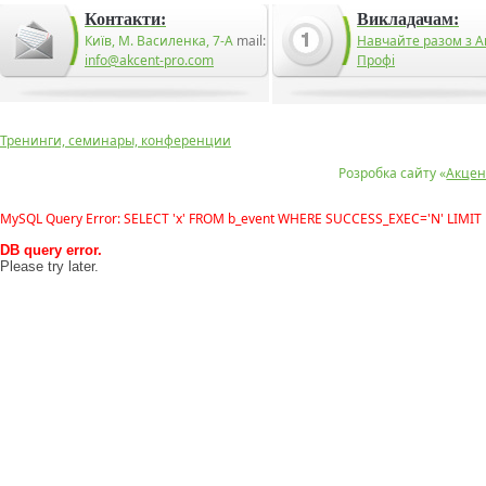
Контакти:
Викладачам:
Київ, М. Василенка, 7-А
mail:
Навчайте разом з А
info@akcent-pro.com
Профі
Тренинги, семинары, конференции
Розробка сайту «
Акцен
MySQL Query Error: SELECT 'x' FROM b_event WHERE SUCCESS_EXEC='N' LIMIT 
DB query error.
Please try later.