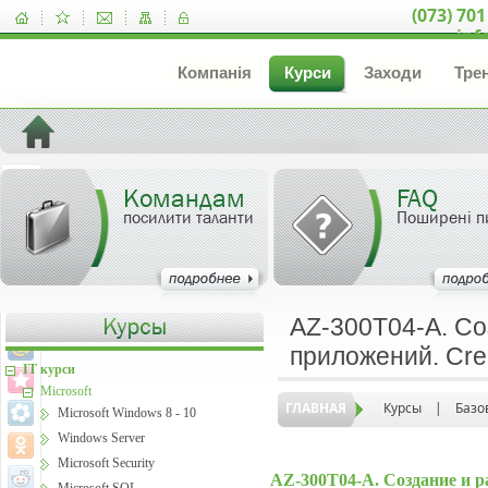
(073) 701
inf
Компанія
Курси
Заходи
Тре
Командам
FAQ
посилити таланти
Поширені п
AZ-300T04-A. Со
приложений. Cre
IT курси
Microsoft
ГЛАВНАЯ
Курсы
|
Базо
Microsoft Windows 8 - 10
Windows Server
Microsoft Security
AZ-300T04-A. Создание и р