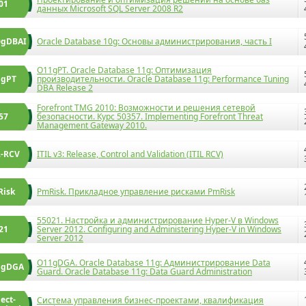
01
данных Microsoft SQL Server 2008 R2
0gDBAI
Oracle Database 10g: Основы администрирования, часть I
O11gPT. Oracle Database 11g: Оптимизация
1gPT
производительности. Oracle Database 11g: Performance Tuning
DBA Release 2
Forefront TMG 2010: Возможности и решения сетевой
57
безопасности. Курс 50357. Implementing Forefront Threat
Management Gateway 2010.
L-RCV
ITIL v3: Release, Control and Validation (ITIL RCV)
isk
PmRisk. Прикладное управление рисками PmRisk
55021. Настройка и администрирование Hyper-V в Windows
21
Server 2012. Configuring and Administering Hyper-V in Windows
Server 2012
O11gDGA. Oracle Database 11g: Администрирование Data
1gDGA
Guard. Oracle Database 11g: Data Guard Administration
ect-
Система управления бизнес-проектами, квалификация