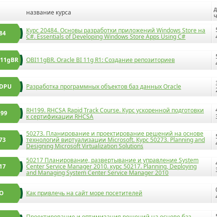
д
название курса
ч
Курс 20484. Основы разработки приложений Windows Store на
84
C#. Essentials of Developing Windows Store Apps Using C#
11gBR
OBI11gBR. Oracle BI 11g R1: Создание репозиториев
iDPU
Разработка программных объектов баз данных Oracle
RH199. RHCSA Rapid Track Course. Курс ускоренной подготовки
99
к сертификации RHCSA
50273. Планирование и проектирование решений на основе
73
технологий виртуализации Microsoft. Курс 50273. Planning and
Designing Microsoft Virtualization Solutions
50217 Планирование, развертывание и управление System
17
Center Service Manager 2010. курс 50217. Planning, Deploying
and Managing System Center Service Manager 2010
EO
Как привлечь на сайт море посетителей
Проектирование и оптимизация решений на основе баз