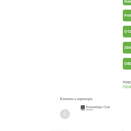
man
Pm
O1
204
OB
Ново
Нач
Клиенты и партнеры