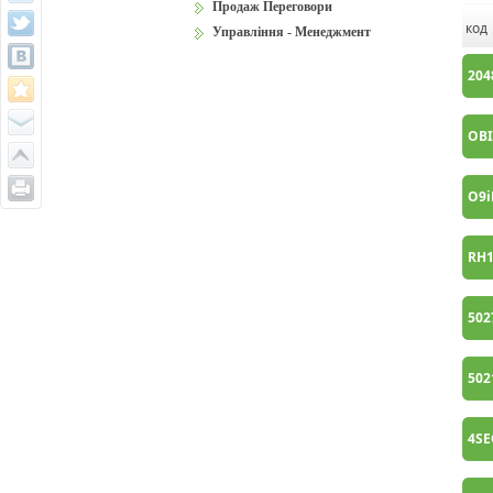
Продаж Переговори
код
Управління - Менеджмент
204
OBI
O9
RH1
502
502
4S