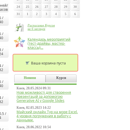
ней/
24
25
26
27
28
29
30
асов
31
1
2
3
4
5
6
5 /
40
Расписание Курсов
на 6 месяцев
5 /
40
Календарь мероприятий
(тест-драйвы, мастер-
классы)...
3 /
24
Ваша корзина пуста
4 /
32
Новини
Курси
5 /
40
Киев, 28.05.2024 09:31
Нові можливості для створення
презентацій за допомогою
4 /
Generative AI у Google Slides
32
Киев, 02.05.2023 14:22
Майский онлайн Тур на море Excel.
0.5 /
4 уровня погружения в работу с
4
данными.
Киев, 28.06.2022 10:54
5 /