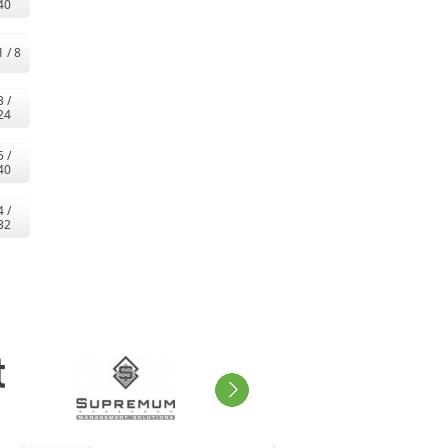
40
1 / 8
3 /
24
5 /
40
4 /
32