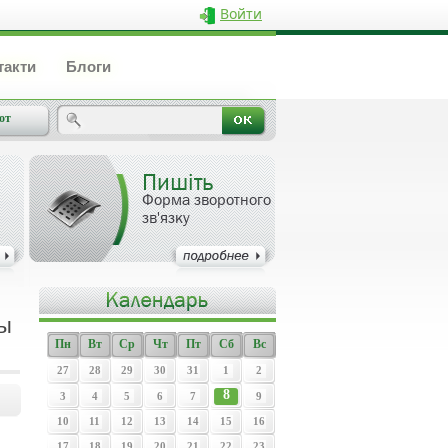
Войти
такти
Блоги
от
Пишіть
Форма зворотного
зв'язку
сы
Пн
Вт
Ср
Чт
Пт
Сб
Вс
27
28
29
30
31
1
2
8
3
4
5
6
7
9
10
11
12
13
14
15
16
17
18
19
20
21
22
23