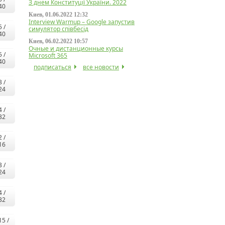
З днем Конституції України. 2022
40
Киев, 01.06.2022 12:32
Interview Warmup – Google запустив
5 /
симулятор співбесід
40
Киев, 06.02.2022 10:57
Очные и дистанционные курсы
5 /
Microsoft 365
40
подписаться
все новости
3 /
24
4 /
32
2 /
16
3 /
24
4 /
32
15 /