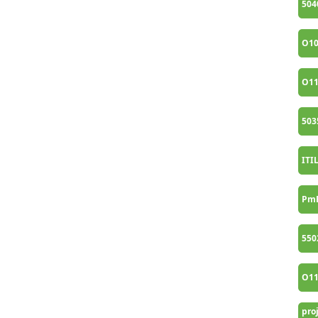
504
O1
O1
503
ITI
PmR
550
O1
proj