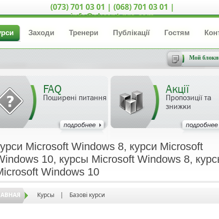
(073) 701 03 01 | (068) 701 03 01 |
info@akcent-pro.com
урси
Заходи
Тренери
Публікації
Гостям
Кон
Мой блокн
FAQ
Акції
Поширені питання
Пропозиції та
знижки
курси Microsoft Windows 8, курси Microsoft
Windows 10, курсы Microsoft Windows 8, кур
Microsoft Windows 10
ЛАВНАЯ
Курсы
|
Базові курси