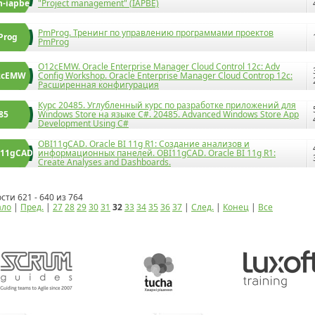
-iapbe
"Project management" (IAPBE)
PmProg. Тренинг по управлению программами проектов
Prog
PmProg
O12cEMW. Oracle Enterprise Manager Cloud Control 12c: Adv
2cEMW
Config Workshop. Oracle Enterprise Manager Cloud Controp 12c:
Расширенная конфигурация
Курс 20485. Углубленный курс по разработке приложений для
85
Windows Store на языке C#. 20485. Advanced Windows Store App
Development Using C#
OBI11gCAD. Oracle BI 11g R1: Создание анализов и
I11gCAD
информационных панелей. OBI11gCAD. Oracle BI 11g R1:
Create Analyses and Dashboards.
сти 621 - 640 из 764
ало
|
Пред.
|
27
28
29
30
31
32
33
34
35
36
37
|
След.
|
Конец
|
Все