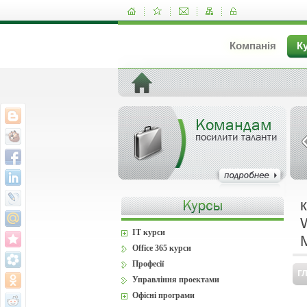
Компанія
К
Командам
посилити таланти
IT курси
Office 365 курси
Професії
Г
Управління проектами
Офісні програми