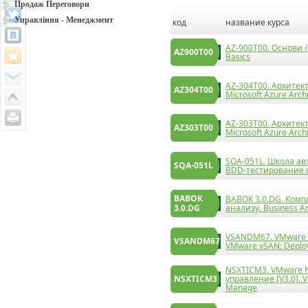
Продаж Переговори
Управління - Менеджмент
код
название курса
AZ-900T00. Основи /
AZ900T00
Basics
AZ-304T00. Архитект
AZ304T00
Microsoft Azure Arch
AZ-303T00. Архитект
AZ303T00
Microsoft Azure Archi
SQA-051L. Школа ав
SQA-051L
BDD-тестирование 
BABOK
BABOK 3.0.DG. Комп
3.0.DG
анализу. Business An
VSANDM67. VMware v
VSANDM67
VMware vSAN: Deplo
NSXTICM3. VMware NS
NSXTICM3
управление [V3.0]. V
Manage