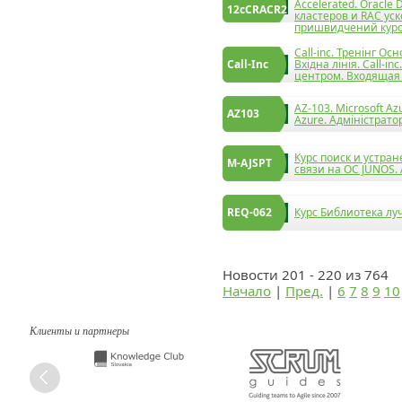
Accelerated. Oracle
12cCRACR2
кластеров и RAC уск
пришвидчений курс
Call-inc. Тренінг О
Call-Inc
Вхідна лінія. Call-
центром. Входящая
AZ-103. Microsoft Az
AZ103
Azure. Адміністратор
Курс поиск и устра
M-AJSPT
связи на ОС JUNOS. 
REQ-062
Курс Библиотека л
Новости 201 - 220 из 764
Начало
|
Пред.
|
6
7
8
9
10
Клиенты и партнеры