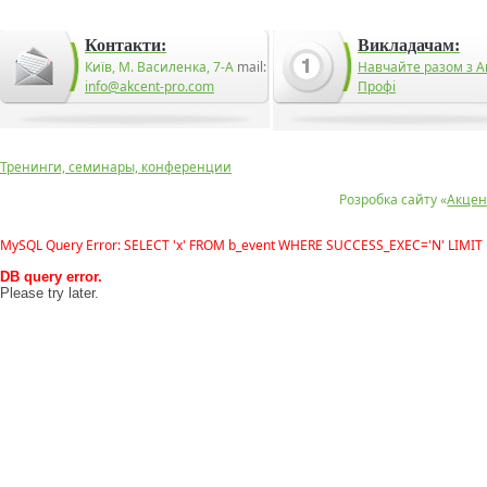
Контакти:
Викладачам:
Київ, М. Василенка, 7-А
mail:
Навчайте разом з А
info@akcent-pro.com
Профі
Тренинги, семинары, конференции
Розробка сайту «
Акцен
MySQL Query Error: SELECT 'x' FROM b_event WHERE SUCCESS_EXEC='N' LIMIT 
DB query error.
Please try later.