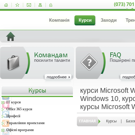
(073) 701
inf
Компанія
Курси
Заходи
Тре
Командам
FAQ
посилити таланти
Поширені п
курси Microsoft 
Windows 10, курс
IT курси
курсы Microsoft
Office 365 курси
Професії
ГЛАВНАЯ
Курсы
|
Базо
Управління проектами
Офісні програми