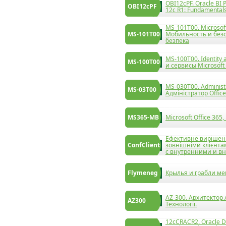
OBI12cPF. Oracle BI P
OBI12cPF
12c R1: Fundamental
MS-101T00. Microsoft
MS-101T00
Мобильность и безоп
безпека
MS-100T00. Identity
MS-100T00
и сервисы Microsoft 
MS-030T00. Administr
MS-03T00
Адміністратор Office
MS365-MB
Microsoft Office 365
Ефективне вирішенн
ConfClient
зовнішніми клієнт
с внутренними и в
Flymeneg
Крылья и грабли м
AZ-300. Архитектор 
AZ300
Технології.
12cCRACR2. Oracle D