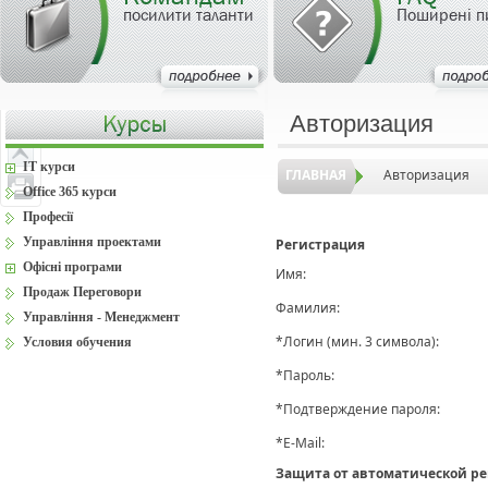
посилити таланти
Поширені п
Авторизация
IT курси
ГЛАВНАЯ
Авторизация
Office 365 курси
Професії
Управління проектами
Регистрация
Офісні програми
Имя:
Продаж Переговори
Фамилия:
Управління - Менеджмент
*
Логин (мин. 3 символа):
Условия обучения
*
Пароль:
*
Подтверждение пароля:
*
E-Mail:
Защита от автоматической р