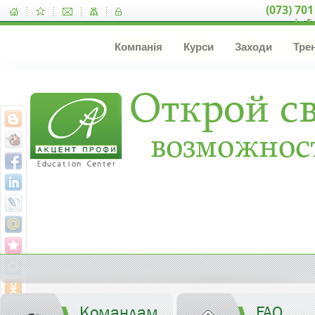
(073) 701
inf
Компанія
Курси
Заходи
Тре
Командам
FAQ