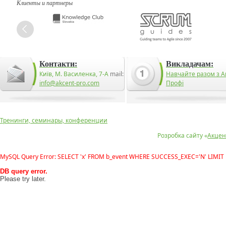
Клиенты и партнеры
Контакти:
Викладачам:
Київ, М. Василенка, 7-А
mail:
Навчайте разом з А
info@akcent-pro.com
Профі
Тренинги, семинары, конференции
Розробка сайту «
Акцен
MySQL Query Error: SELECT 'x' FROM b_event WHERE SUCCESS_EXEC='N' LIMIT 
DB query error.
Please try later.