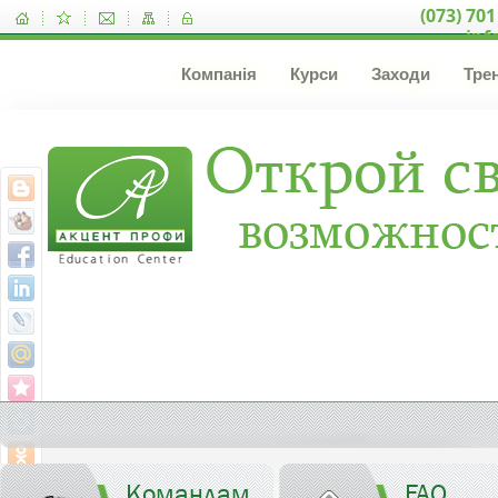
(073) 701
inf
Компанія
Курси
Заходи
Тре
Командам
FAQ