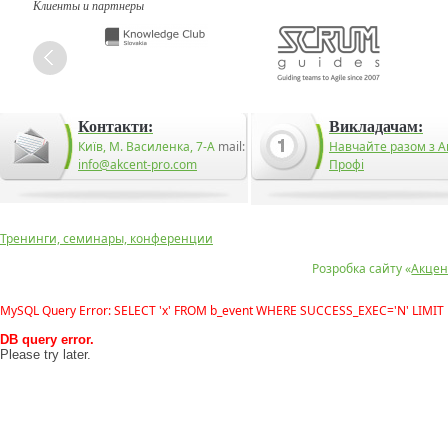
Клиенты и партнеры
Контакти:
Викладачам:
Київ, М. Василенка, 7-А
mail:
Навчайте разом з А
info@akcent-pro.com
Профі
Тренинги, семинары, конференции
Розробка сайту «
Акцен
MySQL Query Error: SELECT 'x' FROM b_event WHERE SUCCESS_EXEC='N' LIMIT 
DB query error.
Please try later.