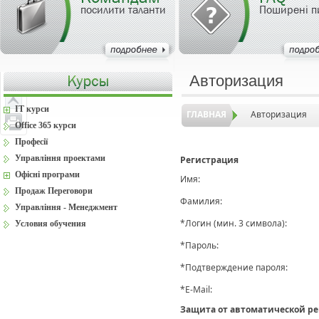
посилити таланти
Поширені п
Авторизация
IT курси
ГЛАВНАЯ
Авторизация
Office 365 курси
Професії
Управління проектами
Регистрация
Офісні програми
Имя:
Продаж Переговори
Фамилия:
Управління - Менеджмент
*
Логин (мин. 3 символа):
Условия обучения
*
Пароль:
*
Подтверждение пароля:
*
E-Mail:
Защита от автоматической р