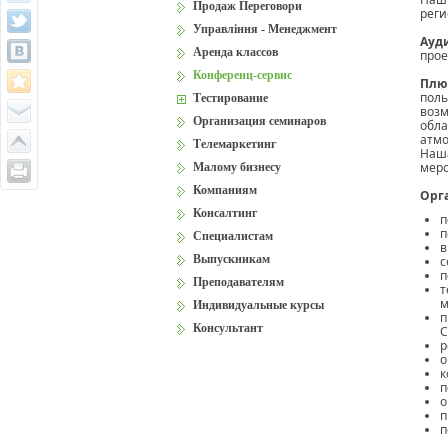
Продаж Переговори
реги
Управління - Менеджмент
Ауд
Аренда классов
прое
Конференц-сервис
Плю
поль
Тестирование
возм
Организация семинаров
обла
атмо
Телемаркетинг
Наша
меро
Малому бизнесу
Компаниям
Орг
Консалтинг
п
п
Специалистам
в
Выпускникам
с
п
Преподавателям
т
м
Индивидуальные курсы
п
Консультант
С
р
о
к
п
о
п
п