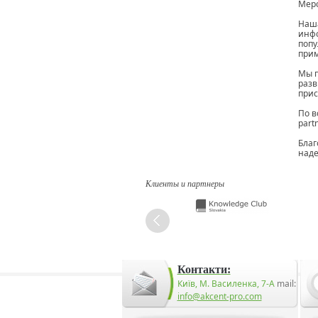
Меро
Наша
инф
попу
при
Мы п
разв
прис
По в
part
Благ
наде
Клиенты и партнеры
Контакти:
Київ, М. Василенка, 7-А
mail:
info@akcent-pro.com