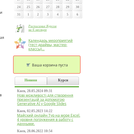
24
25
26
27
28
29
30
ли
31
1
2
3
4
5
6
Расписание Курсов
на 6 месяцев
вая
Календарь мероприятий
(тест-драйвы, мастер-
классы)...
Ваша корзина пуста
Новини
Курси
Киев, 28.05.2024 09:31
в
Нові можливості для створення
презентацій за допомогою
Generative AI у Google Slides
Киев, 02.05.2023 14:22
Майский онлайн Тур на море Excel.
4 уровня погружения в работу с
данными.
Киев, 28.06.2022 10:54