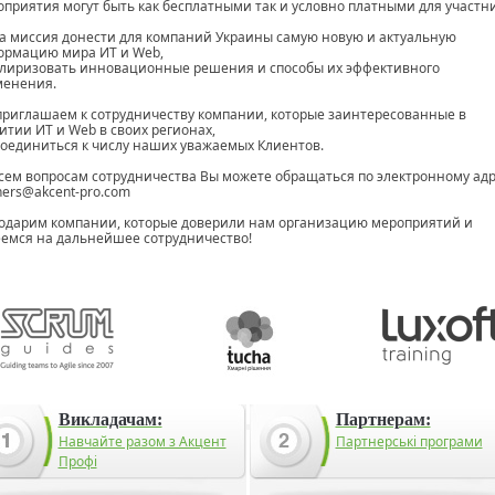
приятия могут быть как бесплатными так и условно платными для участни
 миссия донести для компаний Украины самую новую и актуальную
ормацию мира ИТ и Web,
лиризовать инновационные решения и способы их эффективного
менения.
риглашаем к сотрудничеству компании, которые заинтересованные в
итии ИТ и Web в своих регионах,
оединиться к числу наших уважаемых Клиентов.
сем вопросам сотрудничества Вы можете обращаться по электронному адр
ners@akcent-pro.com
одарим компании, которые доверили нам организацию мероприятий и
емся на дальнейшее сотрудничество!
Викладачам:
Партнерам:
Навчайте разом з Акцент
Партнерські програми
Профі