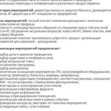
ональные семинары и конференции в различных городах Украины.
итория мероприятий:
директора малого и среднего бизнеса, руководите
ктов, ИТ-директора и ИТ-специалисты предприятий.
сы мероприятий:
тесный контакт компании-докладчика с конечным
зователем её продукци,
ожность непосредственного общения со специалистами в той или иной
сти ИТ, обсуждение актуальных вопросов, новостей ИТ, обмен опытом, жи
сфера общения.
 компания помогает максимально упростить процесс организации
приятий для компаний – докладчиков.
анизация мероприятий предполагает:
одбор даты и времени проведения;
одбор аудитории и конференц-зала;
ыбор актуальной темы;
оставление программы;
одбор докладчиков;
ехническое оснащение мероприятия (ПК, мультимедийное оборудование,
онитор, флипчарты, блокноты, маркеры, микрофоны);
риглашение аудитории (телемаркетинг, контекстная реклама, освещение 
МИ - по согласованию с Компаниями-Докладчиками);
егистрация и анкетирование участников;
рганизация кофе-брейков, фуршета;
омплектация инфопакетов;
омощь в брендировании помещения;
рганизация мини-выставки в рамках события;
роведение конкурсов, викторин по тематике мероприятия;
оследующая связь с участниками.