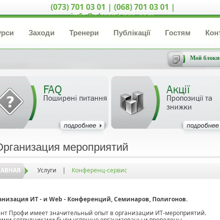
(073) 701 03 01 | (068) 701 03 01 |
info@akcent-pro.com
урси
Заходи
Тренери
Публікації
Гостям
Кон
Мой блокн
FAQ
Акції
Поширені питання
Пропозиції та
знижки
Организация мероприятий
ЛАВНАЯ
Услуги
|
Конференц-сервис
низация ИТ - и Web - Конференций, Семинаров, Полигонов.
нт Профи имеет значительный опыт в организации ИТ-мероприятий.
ми сотрудниками были успешно организованы и проведены