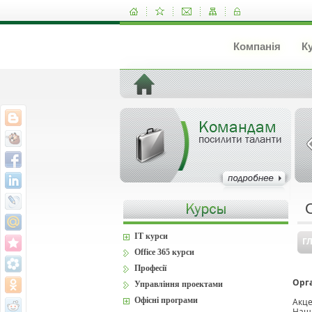
Компанія
К
Командам
посилити таланти
IT курси
Г
Office 365 курси
Професії
Орга
Управління проектами
Офісні програми
Акце
Наши