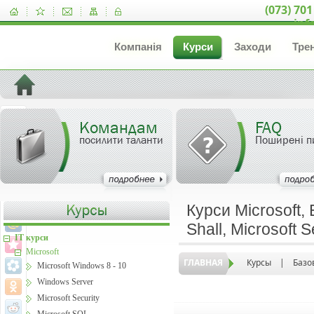
(073) 701
inf
Компанія
Курси
Заходи
Тре
Командам
FAQ
посилити таланти
Поширені п
Курси Microsoft,
Shall, Microsoft 
IT курси
Microsoft
ГЛАВНАЯ
Курсы
|
Базо
Microsoft Windows 8 - 10
Windows Server
Microsoft Security