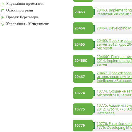
Управління проектами
20463. Implementing 
Офісні програми
20463
Реализация хранили
Продаж Переговори
Управління - Менеджмент
20464
20464. Developing Mi
20465. Проектирова
20465
Server 2012. Курс 20
Microsoft
20466C: Построение
20466C
2014. Implementing D
Server
20467. Проектирова
20467
использованием Micr
Intelligence Solution
10774. Создание зап
10774
Microsoft SQL Server
10775. Администрир
10775
2012. Курс 10775. Ad
Databases
10776. Разработка б
10776
1776. Developing Mic