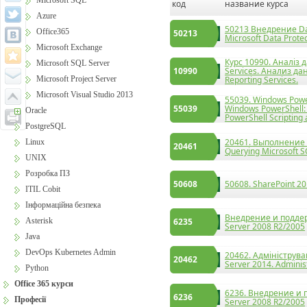
Microsoft SQL
код
название курса
Azure
50213 Внедрение Dat
Office365
50213
Microsoft Data Prote
Microsoft Exchange
Курс 10990. Аналіз 
Microsoft SQL Server
10990
Services. Анализ д
Microsoft Project Server
Reporting Services.
Microsoft Visual Studio 2013
55039. Windows Powe
55039
Windows PowerShell:
Oracle
PowerShell Scripting
PostgreSQL
20461. Выполнение з
Linux
20461
Querying Microsoft S
UNIX
Розробка ПЗ
50608
50608. SharePoint 2
ITIL Cobit
Інформаційна безпека
Внедрение и поддер
Asterisk
6235
Server 2008 R2/2005
Java
DevOps Kubernetes Admin
20462. Адмініструв
20462
Server 2014. Adminis
Python
Office 365 курси
6236. Внедрение и 
6236
Професії
Server 2008 R2/2005