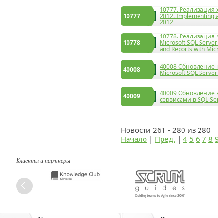
10777. Реализация 
10777
2012. Implementing a
2012
10778. Pеализация
10778
Microsoft SQL Server
and Reports with Mic
40008 Обновление 
40008
Microsoft SQL Server
40009 Обновление 
40009
сервисами в SQL Se
Новости 261 - 280 из 280
Начало
|
Пред.
|
4
5
6
7
8
Клиенты и партнеры