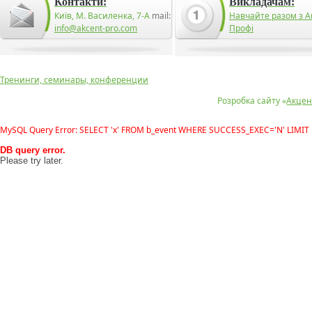
Контакти:
Викладачам:
Київ, М. Василенка, 7-А
mail:
Навчайте разом з А
info@akcent-pro.com
Профі
Тренинги, семинары, конференции
Розробка сайту «
Акцен
MySQL Query Error: SELECT 'x' FROM b_event WHERE SUCCESS_EXEC='N' LIMIT 
DB query error.
Please try later.