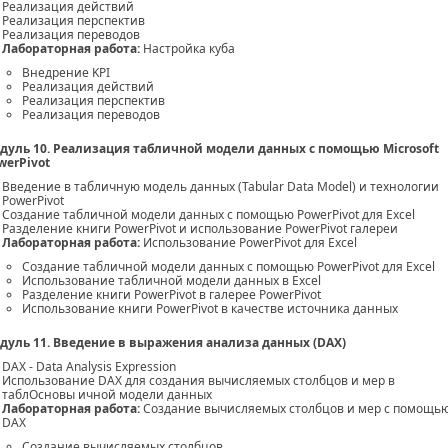
Реализация действий
Реализация перспектив
Реализация переводов
Лабораторная работа:
Настройка куба
Внедрение KPI
Реализация действий
Реализация перспектив
Реализация переводов
дуль 10. Реализация табличной модели данных с помощью Microsoft
werPivot
Введение в табличную модель данных (Tabular Data Model) и технологии
PowerPivot
Создание табличной модели данных с помощью PowerPivot для Excel
Разделение книги PowerPivot и использование PowerPivot галереи
Лабораторная работа:
Использование PowerPivot для Excel
Создание табличной модели данных с помощью PowerPivot для Excel
Использование табличной модели данных в Excel
Разделение книги PowerPivot в галерее PowerPivot
Использование книги PowerPivot в качестве источника данных
дуль 11. Введение в выражения анализа данных (DAX)
DAX - Data Analysis Expression
Использование DAX для создания вычисляемых столбцов и мер в
таблОсновы ичной модели данных
Лабораторная работа:
Создание вычисляемых столбцов и мер с помощь
DAX
Создание вычисляемых столбцов