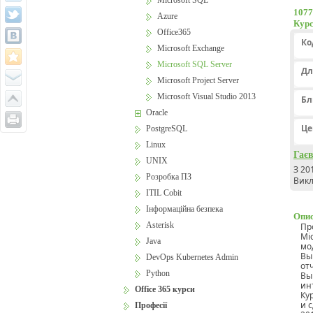
Microsoft SQL
1077
Azure
Курс
Office365
Ко
Microsoft Exchange
Microsoft SQL Server
Дл
Microsoft Project Server
Microsoft Visual Studio 2013
Бл
Oracle
Це
PostgreSQL
Linux
Гає
UNIX
З 20
Розробка ПЗ
Викл
ITIL Cobit
Інформаційна безпека
Опис
Asterisk
Пр
Mi
Java
мо
Вы
DevOps Kubernetes Admin
отч
Python
Вы
ин
Office 365 курси
Ку
и 
Професії