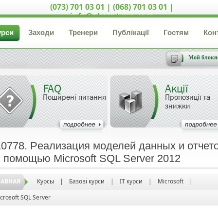
(073) 701 03 01 | (068) 701 03 01 |
info@akcent-pro.com
урси
Заходи
Тренери
Публікації
Гостям
Кон
Мой блокн
FAQ
Акції
Поширені питання
Пропозиції та
знижки
10778. Pеализация моделей данных и отчет
с помощью Microsoft SQL Server 2012
ЛАВНАЯ
Курсы
|
Базові курси
|
IT курси
|
Microsoft
|
crosoft SQL Server