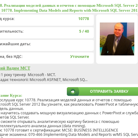
8. Pеализация моделей данных и отчетов с помощью Microsoft SQL Server 2
 10778. Implementing Data Models and Reports with Microsoft SQL Server 201
д курса:
10778
ительность:
5 / 40
ижайшие даты:
на, без НДС:
Уточните
вий Вадим МСТ
11 року тренер Microsoft - МСТ.
адає технології: Microsoft ASP.NET, Microsoft SQ...
ОТПРАВИТЬ ЗАЯВКУ
ание Курса:
ослушав курс 10778. Pеализация моделей данных и отчетов с помощью
crosoft SQL Server 2012 Вы узнаете, как реализовать PowerPivot и табличну
дель данных.
 научитесь создавать мощную визуализацию данных с PowerPivot и служб
етов SQL Server.
 сможете открывать аналитическую картину бизнеса с помощью
теллектуального анализа данных (data mining).
рс 10778 готовит к сертификации: MCSE: BUSINESS INTELLIGENCE
сдаче экзамена: 070-466 Implementing Data Models and Reports w/MS SQL Ser