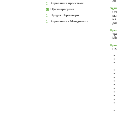
20
Управління проектами
Ауди
Офісні програми
Ос
Продаж Переговори
вы
на
Управління - Менеджмент
да
Пред
Тр
Mi
Прио
По