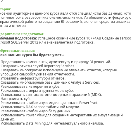
12
тория:
новной аудиторией данного курса являются специалисты баз данных, кот
полняют роль разработчика бизнес-аналитики. Их обязанности фокусиру
 практической работе по созданию BI-решений, включая средства анализа
нных и отчетов
варительная подготовка:
ебуемая подготовка:
Успешное окончание курса 10774AB Создание запрос
crosoft SQL Server 2012 или эквивалентная подготовка.
бретаемые навыки:
 окончании курса Вы будете уметь:
Представлять компоненты, архитектуру и природу BI решений.
Создавать отчеты служб Reporting Services.
Создавать многократно используемые элементы отчетов, которые
упрощают самообслуживания отчетности.
Управлять инфраструктурой отчетов.
Создавать многомерные базы данных с Analysis Services.
Реализовывать измерения в кубе.
Реализовывать меры и группы мер в кубе.
Использовать синтаксис многомерных выражений (MDX).
Настраивать куб.
Реализовывать табличную модель данных в PowerPivot.
Использовать DAX запрос табличной модели.
Реализовывать табличную базу данных.
Использовать Power View для создания интерактивных визуализаций
данных.
Использовать Data Mining для интеллектуального анализа.