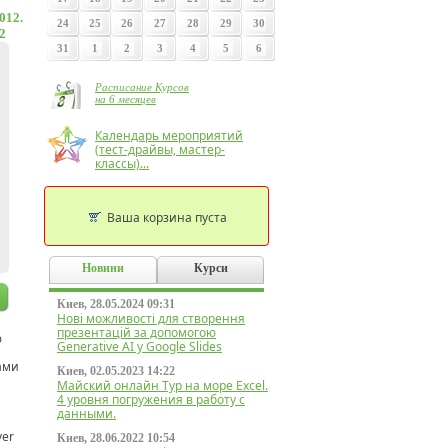
012.
24
25
26
27
28
29
30
2
31
1
2
3
4
5
6
Расписание Курсов
на 6 месяцев
Календарь мероприятий
(тест-драйвы, мастер-
классы)...
Ваша корзина пуста
Новини
Курси
Киев, 28.05.2024 09:31
Нові можливості для створення
презентацій за допомогою
ю
Generative AI у Google Slides
ами
Киев, 02.05.2023 14:22
Майский онлайн Тур на море Excel.
4 уровня погружения в работу с
данными.
ver
Киев, 28.06.2022 10:54