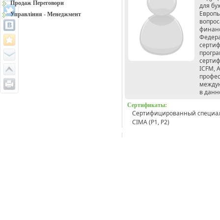
Продаж Переговори
для бу
Европы
Управління - Менеджмент
вопрос
финанс
Федера
сертиф
програм
сертиф
IСFM, A
профес
междун
в данн
Сертификаты:
Сертифицированный специалист
CIMA (P1, Р2)