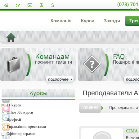
(073) 701
inf
Компанія
Курси
Заходи
Тре
Командам
FAQ
посилити таланти
Поширені п
Преподаватели А
IT курси
ГЛАВНАЯ
Преподаватели
Office 365 курси
Професії
Управління проектами
CIMA 
Офісні програми
Ведущ