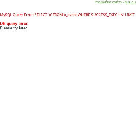
Розробка сайту «
Акцен
MySQL Query Error: SELECT 'x' FROM b_event WHERE SUCCESS_EXEC='N' LIMIT 
DB query error.
Please try later.