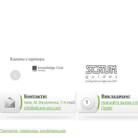
Клиенты и партнеры
Контакти:
Викладачам:
Київ, М. Василенка, 7-А
mail:
Навчайте разом з А
info@akcent-pro.com
Профі
Тренинги, семинары, конференции