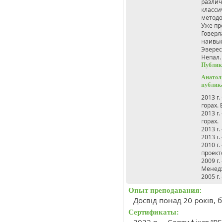
различ
класси
методол
Уже пр
Говерл
наивыс
Эверес
Непал.
Публик
Анатол
публик
2013 г
горах.
2013 г
горах.
2013 г
2013 г
2010 г
проект
2009 г
Менед
2005 г
Опыт преподавания:
Досвід понад 20 років, 
Сертификаты: