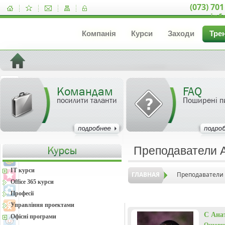
(073) 701
inf
Компанія
Курси
Заходи
Тре
Командам
FAQ
посилити таланти
Поширені п
Преподаватели 
IT курси
ГЛАВНАЯ
Преподаватели
Office 365 курси
Професії
Управління проектами
С Ана
Офісні програми