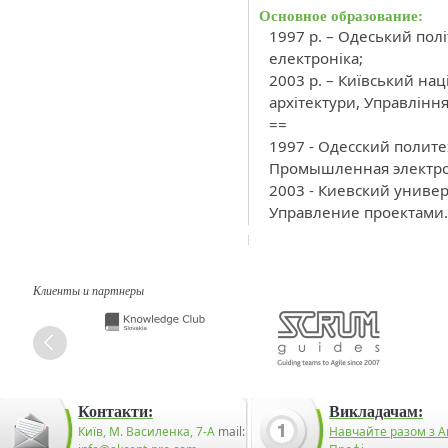
Основное образование:
1997 р. – Одеський пол
електроніка;
2003 р. – Київський на
архітектури, Управлінн
==
1997 - Одесский полит
Промышленная электро
2003 - Киевский универ
Управление проектами.
Клиенты и партнеры
Контакти:
Викладачам:
Київ, М. Василенка, 7-А
mail:
Навчайте разом з А