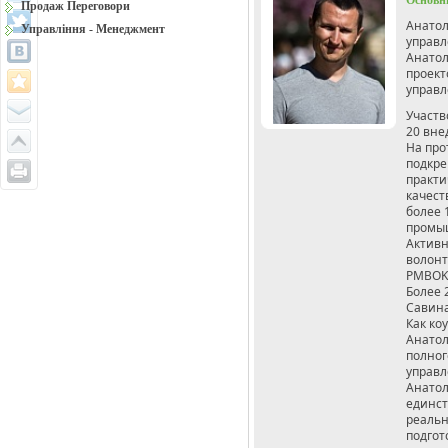
Основн
Продаж Переговори
Анатол
Управління - Менеджмент
управл
Анато
проект
управл
Участв
20 вне
На про
подкре
практи
качест
более 
промыш
Активн
волонт
PMBOK
Более 
Савина
Как ко
Анатол
полног
управл
Анатол
единст
реальн
подгот