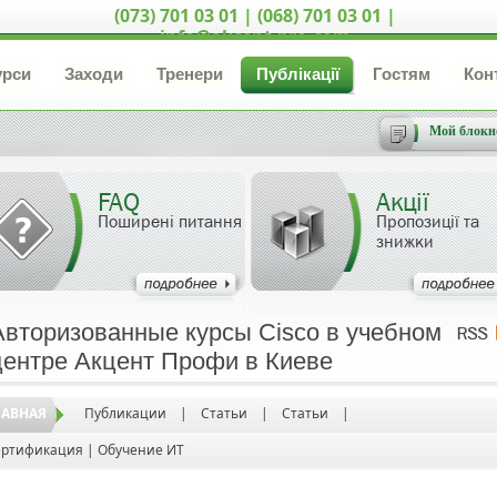
(073) 701 03 01 | (068) 701 03 01 |
info@akcent-pro.com
урси
Заходи
Тренери
Публікації
Гостям
Кон
Мой блокн
FAQ
Акції
Поширені питання
Пропозиції та
знижки
Авторизованные курсы Cisco в учебном
центре Акцент Профи в Киеве
ЛАВНАЯ
Публикации
|
Статьи
|
Статьи
|
ртификация | Обучение ИТ