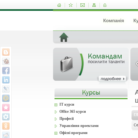
Компанія
К
Командам
посилити таланти
IT курси
Office 365 курси
Г
Професії
Се
Управління проектами
Офісні програми