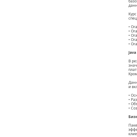
базо
дан
Курс
спец
• Or
• Or
• Or
• Or
• Or
Java
В ре
знач
плат
Кром
Данн
и вк
• Ос
• Ра
• Об
• Со
Бизн
Паке
эффе
клие