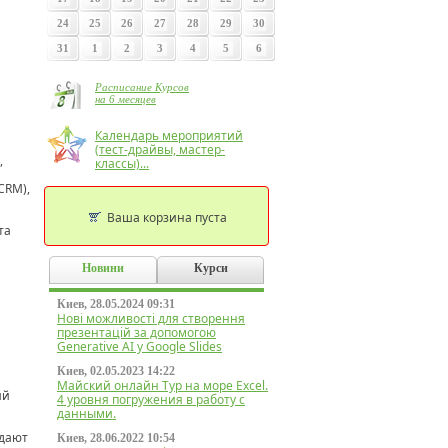
24
25
26
27
28
29
30
31
1
2
3
4
5
6
Расписание Курсов
на 6 месяцев
Календарь мероприятий
(тест-драйвы, мастер-
,
классы)...
CRM),
Ваша корзина пуста
та
Новини
Курси
Киев, 28.05.2024 09:31
Нові можливості для створення
презентацій за допомогою
Generative AI у Google Slides
Киев, 02.05.2023 14:22
Майский онлайн Тур на море Excel.
ий
4 уровня погружения в работу с
данными.
 дают
Киев, 28.06.2022 10:54