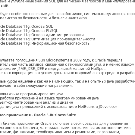
вые и углубленные знания SQL для написания запросов и манипулирован
ными.
 будет особенно полезным для разработчиков, системных администраторо
иалистов по безопасности и бизнес аналитиков.
acle Database 11g: Основы SQL
acle Database 11g: Основы PL/SQL
acle Database 11g: Основы администрирования
acle Database 11g: Оптимизация производительности
acle Database 11g: Информационная безопасность
зультате поглощения Sun Microsystems в 2009 году, к Oracle перешла
ительная часть активов, связанная с технологиями Java, а именно языком 
формами J2ME, J2SE, J2EE и виртуальной машиной HotSpot.
е того корпорация выпускает достаточно широкий спектр средств разрабо
ые курсы нацелены как на начинающих, так и на опытных Java разработч
лючают в себя следующие направления:
новы языка программирования Java
зработка приложений на языке программирования Java
ъект-ориентированный анализ и дизайн
здание Java приложений с использованием NetBeans и JDeveloper
ес-приложения - Oracle E-Business Suite
т бизнес приложений Oracle включает в себя средства для управления
ктивностью бизнеса, материальными потоками, взаимоотношениями с
нтами, финансами, техобслуживанием и ремонтами, персоналом,