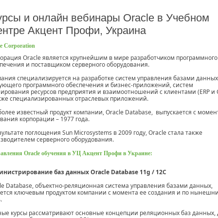
урсы и онлайн вебинары Oracle в Учебном
ентре Акцент Профи, Украина
e Corporation
орация Oracle является крупнейшим в мире разработчиком программного
печения и поставщиком серверного оборудования.
ания специализируется на разработке систем управления базами данных
ующего программного обеспечения и бизнес-приложений, систем
ирования ресурсов предприятия и взаимоотношений с клиентами (ERP и 
кже специализированных отраслевых приложений.
олее известный продукт компании, Oracle Database, выпускается с момен
вания корпорации – 1977 года.
зультате поглощения Sun Microsystems в 2009 году, Oracle стала также
зводителем серверного оборудования.
авления Oracle обучения в УЦ Акцент Профи в Украине:
нистрирование баз данных Oracle Database 11g / 12С
le Database, объектно-реляционная система управления базами данных,
ется ключевым продуктом компании с момента ее создания и по нынешн
.
ые курсы рассматривают основные концепции реляционных баз данных,