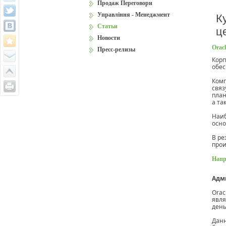
Продаж Переговори
Управління - Менеджмент
К
Статьи
ц
Новости
Oracl
Пресс-релизы
Корп
обес
Комп
связ
план
а та
Наиб
осно
В ре
прои
Напр
Адми
Orac
явля
день
Данн