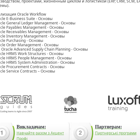
зводством, проектами, жизненным циклом и логистикой (ERP, CRM, SCM, 
емы).
ализация Oracle Workflow
acle E-Business Suite - Основы
acle General Ledger Management - Основы
acle Payables Management - Основы
acle Receivables Management - Основы
acle Inventory Management - Основы
acle Purchasing - Основы
acle Order Management - Основы
2 Oracle Advanced Supply Chain Planning - Основы
acle HRMS Work Structures - Основы
acle HRMS People Management - Основы
acle HRMS System Administration - Основы
acle Procurement Contracts - Основы
acle Service Contracts – Основы
Викладачам:
Партнерам:
Навчайте разом з Акцент
Партнерські програми
Профі