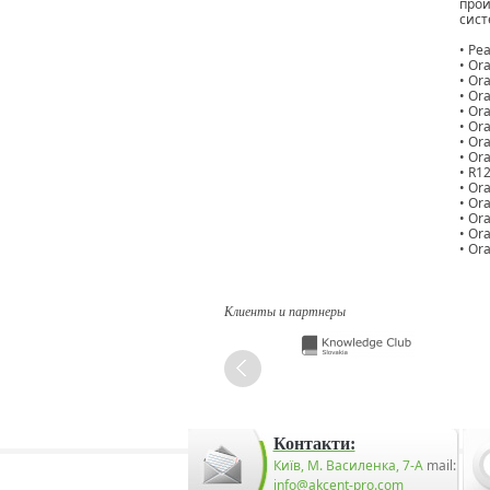
прои
сист
• Ре
• Or
• Or
• Or
• Or
• Or
• Or
• Or
• R1
• Or
• Or
• Or
• Or
• Or
Клиенты и партнеры
Контакти:
Київ, М. Василенка, 7-А
mail:
info@akcent-pro.com