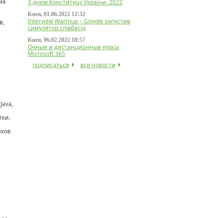
ия
З днем Конституції України. 2022
Киев, 01.06.2022 12:32
Interview Warmup – Google запустив
в,
симулятор співбесід
Киев, 06.02.2022 10:57
Очные и дистанционные курсы
Microsoft 365
подписаться
все новости
Java,
тки.
иков