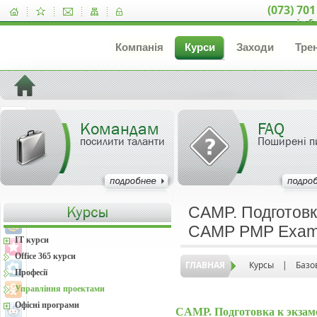
(073) 701
inf
Компанія
Курси
Заходи
Тре
Командам
FAQ
посилити таланти
Поширені п
CAMP. Подготов
CAMP PMP Exam 
IT курси
Office 365 курси
ГЛАВНАЯ
Курсы
|
Базо
Професії
Управління проектами
Офісні програми
CAMP. Подготовка к экз