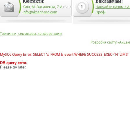
Контакти:
Викладачам:
Київ, М. Василенка, 7-А
mail:
Навчайте разом з А
info@akcent-pro.com
Профі
Тренинги, семинары, конференции
Розробка сайту «
Акцен
MySQL Query Error: SELECT 'x' FROM b_event WHERE SUCCESS_EXEC='N' LIMIT 
DB query error.
Please try later.