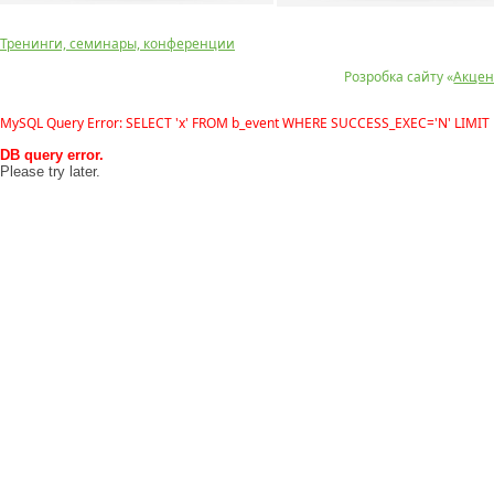
Тренинги, семинары, конференции
Розробка сайту «
Акцен
MySQL Query Error: SELECT 'x' FROM b_event WHERE SUCCESS_EXEC='N' LIMIT 
DB query error.
Please try later.