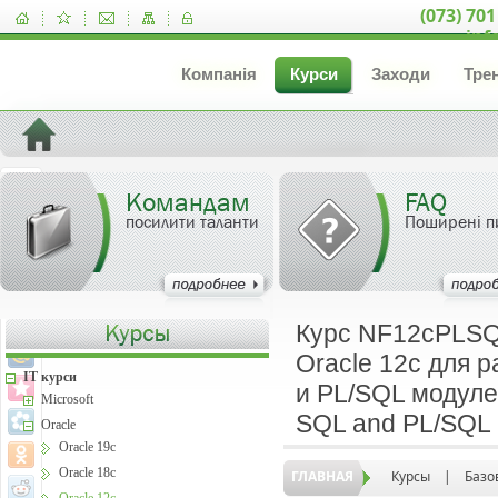
(073) 701
inf
Компанія
Курси
Заходи
Тре
Командам
FAQ
посилити таланти
Поширені п
Курс NF12cPLSQ
Oracle 12c для 
IT курси
и PL/SQL модулей
Microsoft
SQL and PL/SQL 
Oracle
Oracle 19c
Oracle 18c
ГЛАВНАЯ
Курсы
|
Базо