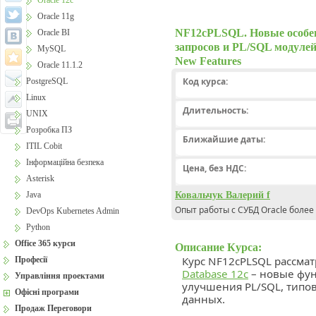
Oracle 12c
Oracle 11g
NF12cPLSQL. Новые особен
Oracle BI
запросов и PL/SQL модулей
MySQL
New Features
Oracle 11.1.2
Код курса:
PostgreSQL
Linux
Длительность:
UNIX
Розробка ПЗ
Ближайшие даты:
ITIL Cobit
Інформаційна безпека
Цена, без НДС:
Asterisk
Java
Ковальчук Валерий f
Опыт работы с СУБД Oracle более 
DevOps Kubernetes Admin
Python
Office 365 курси
Описание Курса:
Курс NF12cPLSQL рассма
Професії
Database 12c
– новые фун
Управління проектами
улучшения PL/SQL, типо
Офісні програми
данных.
Продаж Переговори