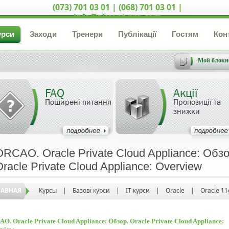
(073) 701 03 01 | (068) 701 03 01 |
info@akcent-pro.com
урси
Заходи
Тренери
Публікації
Гостям
Кон
Мой блокн
FAQ
Акції
Поширені питання
Пропозиції та
знижки
ORCAO. Oracle Private Cloud Appliance: Обзо
Oracle Private Cloud Appliance: Overview
ЛАВНАЯ
Курсы
|
Базові курси
|
IT курси
|
Oracle
|
Oracle 11
O. Oracle Private Cloud Appliance: Обзор. Oracle Private Cloud Appliance: