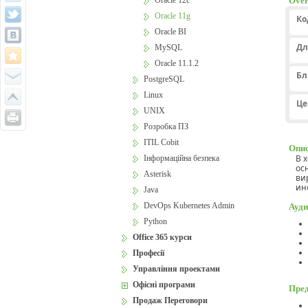
Oracle 12c
Over
Oracle 11g
Ко
Oracle BI
Дл
MySQL
Oracle 11.1.2
Бл
PostgreSQL
Linux
Це
UNIX
Розробка ПЗ
ITIL Cobit
Опис
В 
Інформаційна безпека
ос
Asterisk
ви
ин
Java
DevOps Kubernetes Admin
Ауди
Python
Office 365 курси
Професії
Управління проектами
Офісні програми
Пред
Продаж Переговори