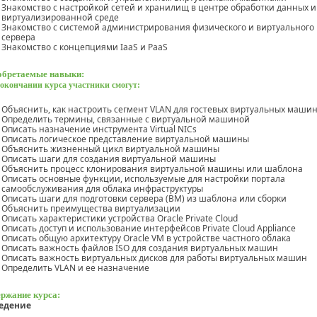
Знакомство с настройкой сетей и хранилищ в центре обработки данных и
виртуализированной среде
Знакомство с системой администрирования физического и виртуального
сервера
Знакомство с концепциями IaaS и PaaS
бретаемые навыки:
окончании курса участники смогут:
Объяснить, как настроить сегмент VLAN для гостевых виртуальных маши
Определить термины, связанные с виртуальной машиной
Описать назначение инструмента Virtual NICs
Описать логическое представление виртуальной машины
Объяснить жизненный цикл виртуальной машины
Описать шаги для создания виртуальной машины
Объяснить процесс клонирования виртуальной машины или шаблона
Описать основные функции, используемые для настройки портала
самообслуживания для облака инфраструктуры
Описать шаги для подготовки сервера (ВМ) из шаблона или сборки
Объяснить преимущества виртуализации
Описать характеристики устройства Oracle Private Cloud
Описать доступ и использование интерфейсов Private Cloud Appliance
Описать общую архитектуру Oracle VM в устройстве частного облака
Описать важность файлов ISO для создания виртуальных машин
Описать важность виртуальных дисков для работы виртуальных машин
Определить VLAN и ее назначение
ржание курса:
едение