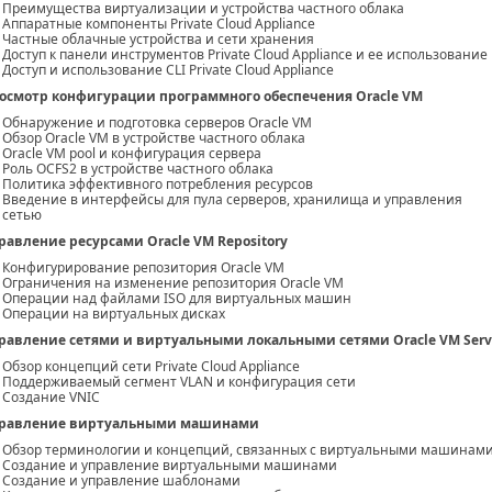
Преимущества виртуализации и устройства частного облака
Аппаратные компоненты Private Cloud Appliance
Частные облачные устройства и сети хранения
Доступ к панели инструментов Private Cloud Appliance и ее использование
Доступ и использование CLI Private Cloud Appliance
осмотр конфигурации программного обеспечения Oracle VM
Обнаружение и подготовка серверов Oracle VM
Обзор Oracle VM в устройстве частного облака
Oracle VM pool и конфигурация сервера
Роль OCFS2 в устройстве частного облака
Политика эффективного потребления ресурсов
Введение в интерфейсы для пула серверов, хранилища и управления
сетью
равление ресурсами Oracle VM Repository
Конфигурирование репозитория Oracle VM
Ограничения на изменение репозитория Oracle VM
Операции над файлами ISO для виртуальных машин
Операции на виртуальных дисках
равление сетями и виртуальными локальными сетями Oracle VM Serv
Обзор концепций сети Private Cloud Appliance
Поддерживаемый сегмент VLAN и конфигурация сети
Создание VNIC
равление виртуальными машинами
Обзор терминологии и концепций, связанных с виртуальными машинам
Создание и управление виртуальными машинами
Создание и управление шаблонами