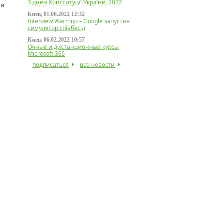
З днем Конституції України. 2022
 в
Киев, 01.06.2022 12:32
Interview Warmup – Google запустив
симулятор співбесід
Киев, 06.02.2022 10:57
Очные и дистанционные курсы
Microsoft 365
подписаться
все новости
н