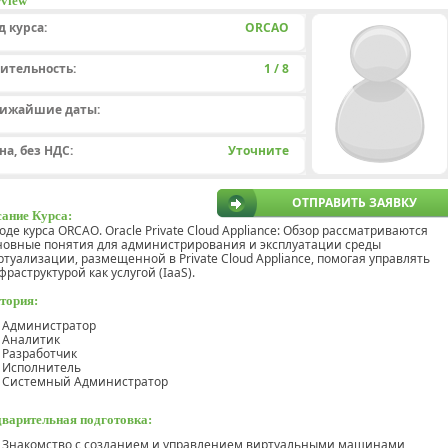
view
д курса:
ORCAO
ительность:
1 / 8
ижайшие даты:
на, без НДС:
Уточните
ОТПРАВИТЬ ЗАЯВКУ
ание Курса:
ходе курса ORCAO. Oracle Private Cloud Appliance: Обзор рассматриваются
новные понятия для администрирования и эксплуатации среды
ртуализации, размещенной в Private Cloud Appliance, помогая управлять
фраструктурой как услугой (IaaS).
тория:
Администратор
Аналитик
Разработчик
Исполнитель
Системный Администратор
варительная подготовка:
Знакомство с созданием и управлением виртуальными машинами