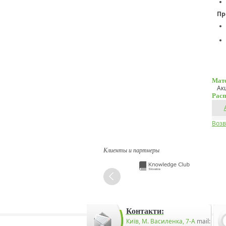
Пр
Мате
Ак
Расп
Возв
Клиенты и партнеры
Контакти:
Київ, М. Василенка, 7-А
mail: