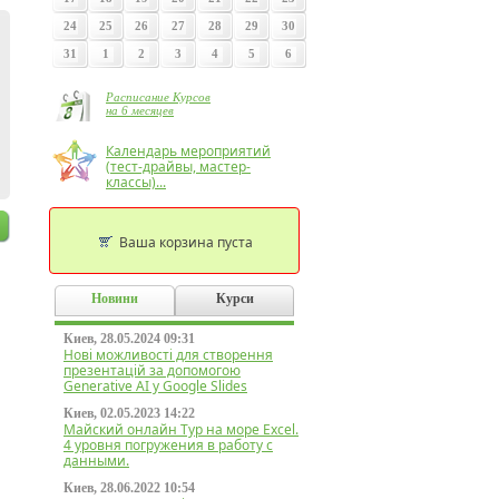
24
25
26
27
28
29
30
31
1
2
3
4
5
6
Расписание Курсов
на 6 месяцев
Календарь мероприятий
(тест-драйвы, мастер-
классы)...
Ваша корзина пуста
Новини
Курси
Киев, 28.05.2024 09:31
Нові можливості для створення
презентацій за допомогою
Generative AI у Google Slides
Киев, 02.05.2023 14:22
Майский онлайн Тур на море Excel.
4 уровня погружения в работу с
данными.
Киев, 28.06.2022 10:54