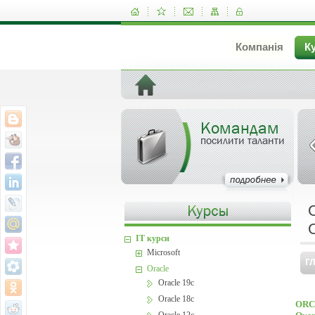
Компанія
К
Командам
посилити таланти
IT курси
Microsoft
Г
Oracle
Oracle 19c
Oracle 18c
ORCA