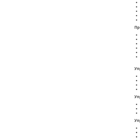
Пр
Уп
Уп
Уп