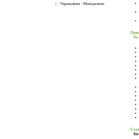
Управління - Менеджмент
Прио
По 
Соде
Вв