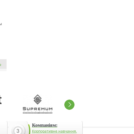
ы
ь
Компаніям:
Корпоративне навчання.