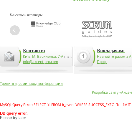
Клиенты и партнеры
Контакти:
Викладачам:
Київ, М. Василенка, 7-А
mail:
Навчайте разом з А
info@akcent-pro.com
Профі
Тренинги, семинары, конференции
Розробка сайту «
Акцен
MySQL Query Error: SELECT 'x' FROM b_event WHERE SUCCESS_EXEC='N' LIMIT 
DB query error.
Please try later.