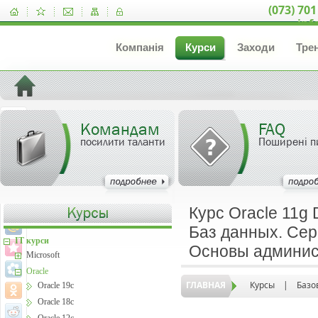
(073) 701
inf
Компанія
Курси
Заходи
Тре
Командам
FAQ
посилити таланти
Поширені п
Курс Oracle 11g
Баз данных. Сер
IT курси
Основы админис
Microsoft
Oracle
ГЛАВНАЯ
Курсы
|
Базо
Oracle 19c
Oracle 18c