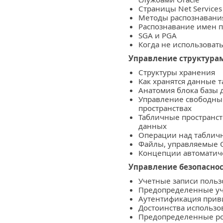
Страницы Net Services
Методы распознаван
Распознавание имен 
SGA и PGA
Когда не использоват
Управление структура
Структуры хранения
Как хранятся данные 
Анатомия блока базы
Управление свободны
пространствах
Табличные пространст
данных
Операции над таблич
Файлы, управляемые O
Концепции автоматич
Управление безопасно
Учетные записи поль
Предопределенные уч
Аутентификация прив
Достоинства использ
Предопределенные р