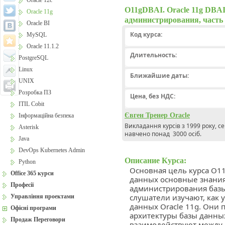
Oracle 12c
O11gDBAI. Oracle 11g DBAI
Oracle 11g
администрирования, часть 
Oracle BI
Код курса:
MySQL
Oracle 11.1.2
Длительность:
PostgreSQL
Linux
Ближайшие даты:
UNIX
Розробка ПЗ
Цена, без НДС:
ITIL Cobit
Євген Тренер Oracle
Інформаційна безпека
Викладання курсів з 1999 року, с
Asterisk
навчено понад 3000 осіб.
Java
DevOps Kubernetes Admin
Описание Курса:
Python
Основная цель курса O11
Office 365 курси
данных основные знания
Професії
администрирования базы 
слушатели изучают, как у
Управління проектами
данных Oracle 11g. Они
Офісні програми
архитектуры базы данных 
Продаж Переговори
взаимодействуют между 