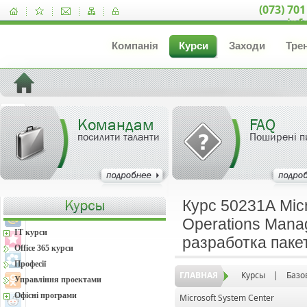
(073) 701
inf
Компанія
Курси
Заходи
Тре
Командам
FAQ
посилити таланти
Поширені п
Курс 50231А Micr
Operations Mana
IT курси
разработка паке
Office 365 курси
Професії
ГЛАВНАЯ
Курсы
|
Базо
Управління проектами
Офісні програми
Microsoft System Center