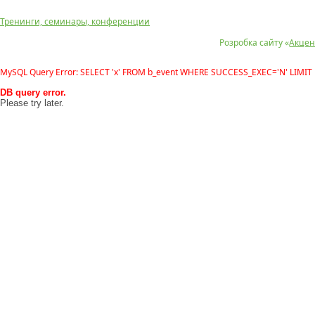
Тренинги, семинары, конференции
Розробка сайту «
Акцен
MySQL Query Error: SELECT 'x' FROM b_event WHERE SUCCESS_EXEC='N' LIMIT 
DB query error.
Please try later.