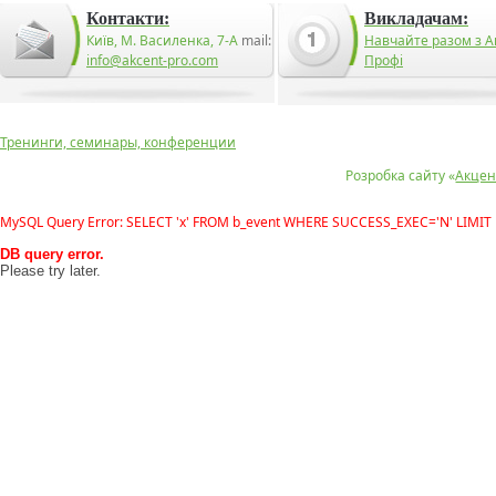
Контакти:
Викладачам:
Київ, М. Василенка, 7-А
mail:
Навчайте разом з А
info@akcent-pro.com
Профі
Тренинги, семинары, конференции
Розробка сайту «
Акцен
MySQL Query Error: SELECT 'x' FROM b_event WHERE SUCCESS_EXEC='N' LIMIT 
DB query error.
Please try later.