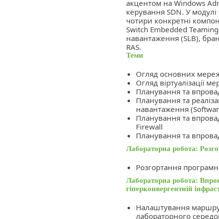
акцентом на Windows Adm
керування SDN. У модулі
чотири конкретні компоне
Switch Embedded Teaming
навантаження (SLB), бра
RAS.
Теми
Огляд основних мереже
Огляд віртуалізації ме
Планування та впрова
Планування та реаліз
навантаження (Softwar
Планування та впрова
Firewall
Планування та впров
Лабораторна робота: Розг
Розгортання програмн
Лабораторна робота: Впро
гіперконвергентній інфрас
Налаштування маршрут
лабораторного серед