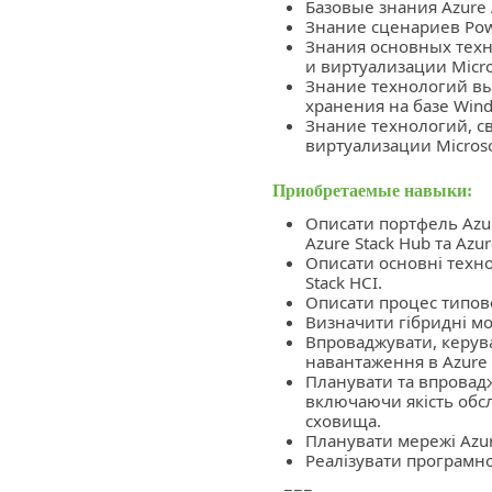
Базовые знания Azure A
Знание сценариев Powe
Знания основных техн
и виртуализации Micro
Знание технологий вы
хранения на базе Wind
Знание технологий, с
виртуализации Microso
Приобретаемые навыки:
Описати портфель Azur
Azure Stack Hub та Azur
Описати основні техно
Stack HCI.
Описати процес типової
Визначити гібридні мо
Впроваджувати, керува
навантаження в Azure 
Планувати та впровадж
включаючи якість обс
сховища.
Планувати мережі Azur
Реалізувати програмно
===