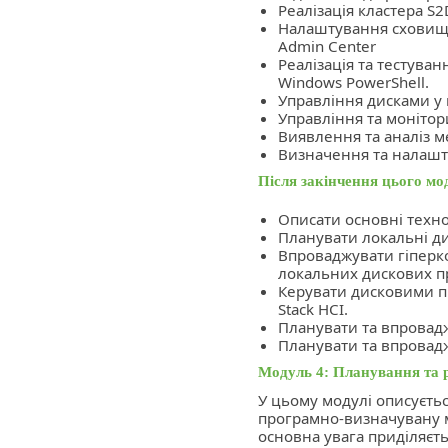
Реалізація кластера S
Налаштування сховища
Admin Center
Реалізація та тестува
Windows PowerShell.
Управління дисками у к
Управління та монітор
Виявлення та аналіз м
Визначення та налашт
Після закінчення цього мо
Описати основні технол
Планувати локальні дис
Впроваджувати гіперк
локальних дискових пр
Керувати дисковими п
Stack HCI.
Планувати та впровад
Планувати та впровад
Модуль 4: Планування та р
У цьому модулі описуєтьс
програмно-визначувану ме
основна увага приділяєть