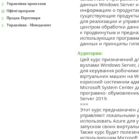
данных Windows Server и 
Управління проектами
информацию о продуктах 
Офісні програми
существующие продукты 
Продаж Переговори
для реализации и упра
Управління - Менеджмент
центром обработки данны
к продвинутым и предна
использующих программ
данных и принципы гип
Аудитория:
Цей курс призначений дл
вузлами Windows Server,
для керування робочими 
віртуальних машин на Wi
корисний системним адмі
Microsoft System Center 
програмно- обумовленим
Server 2019.
===
Этот курс предназначен 
управляют локальными у
использовать Azure для 
запуском своих виртуаль
Также курс будет полезе
использующим Microsoft 