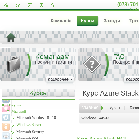
(073) 701
inf
Компанія
Курси
Заходи
Тре
Командам
FAQ
посилити таланти
Поширені п
Курс Azure Stack
IT курси
ГЛАВНАЯ
Курсы
|
Базо
Microsoft
Microsoft Windows 8 - 10
Windows Server
Windows Server
Microsoft Security
Курс Azure Stack HCI