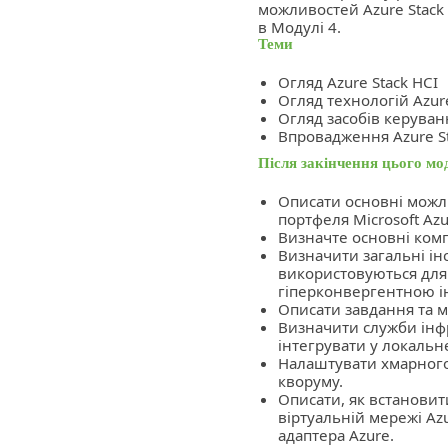
можливостей Azure Stack 
в Модулі 4.
Теми
Огляд Azure Stack HCI
Огляд технологій Azure
Огляд засобів керуванн
Впровадження Azure St
Після закінчення цього мо
Описати основні можли
портфеля Microsoft Azu
Визначте основні комп
Визначити загальні і
використовуються для
гіперконвергентною і
Описати завдання та м
Визначити служби інфр
інтегрувати у локаль
Налаштувати хмарного с
кворуму.
Описати, як встановит
віртуальній мережі A
адаптера Azure.