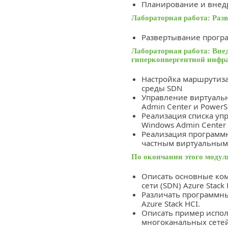
Планирование и внед
Лабораторная работа: Раз
Развертывание прогр
Лабораторная работа: Вне
гиперконвергентной инфр
Настройка маршрутиза
среды SDN
Управление виртуаль
Admin Center и PowerSh
Реализация списка уп
Windows Admin Center
Реализация программн
частным виртуальным 
По окончании этого модул
Описать основные ко
сети (SDN) Azure Stack 
Различать программны
Azure Stack HCI.
Описать пример испо
многоканальных сетей