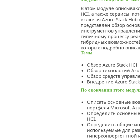
В этом модуле описывают
HCI, а также сервисы, ко
включая Azure Stack Hub 
представлен обзор основ
инструментов управлени
типичному процессу реа
гибридных возможностей 
которых подробно описан
Темы
Обзор Azure Stack HCI
Обзор технологий Azur
Обзор средств управле
Внедрение Azure Stack
По окончании этого модул
Описать основные во
портфеля Microsoft Azu
Определить основные 
HCI.
Определить общие ин
используемые для раз
гиперконвергентной 