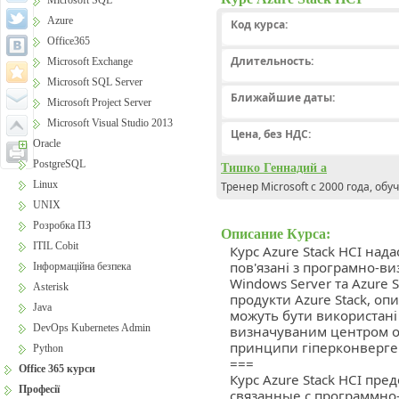
Microsoft SQL
Azure
Код курса:
Office365
Длительность:
Microsoft Exchange
Microsoft SQL Server
Ближайшие даты:
Microsoft Project Server
Microsoft Visual Studio 2013
Цена, без НДС:
Oracle
PostgreSQL
Тишко Геннадий а
Linux
Тренер Microsoft с 2000 года, обу
UNIX
Розробка ПЗ
Описание Курса:
ITIL Cobit
Курс Azure Stack HCI над
пов'язані з програмно-в
Інформаційна безпека
Windows Server та Azure 
Asterisk
продукти Azure Stack, опи
Java
можуть бути використані 
DevOps Kubernetes Admin
визначуваним центром об
принципи гіперконверген
Python
===
Office 365 курси
Курс Azure Stack HCI пре
Професії
связанные с программно