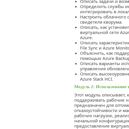
Описать задачи и возм
Определить службы ин
интегрировать в лока
Настроить облачного св
свидетеля кворума.
Описать, как установит
виртуальной сети Azu
Azure.
Описать характеристи
File Sync и Azure Monito
Объяснить, как подде
помощью Azure Backup 
Описать варианты исп
управления обновлени
Описать высокоуровн
Azure Stack HCI.
Модуль 2: Использование 
Этот модуль описывает, к
поддерживать рабочие наг
предназначен для оптим
отказоустойчивости и м
рабочих нагрузок, реализ
начальной конфигурацие
предоставление виртуал