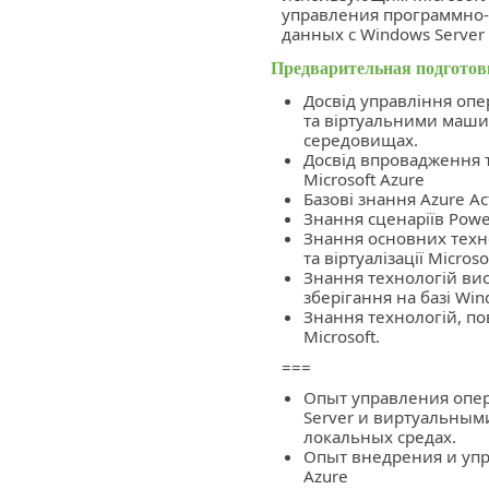
управления программно
данных с Windows Server
Предварительная подготов
Досвід управління оп
та віртуальними маши
середовищах.
Досвід впровадження т
Microsoft Azure
Базові знання Azure Act
Знання сценаріїв Power
Знання основних техн
та віртуалізації Microso
Знання технологій вис
зберігання на базі Win
Знання технологій, пов
Microsoft.
===
Опыт управления опе
Server и виртуальным
локальных средах.
Опыт внедрения и упра
Azure