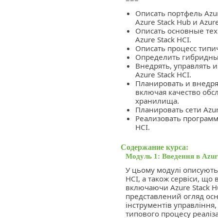
Описать портфель Azure
Azure Stack Hub и Azure
Описать основные те
Azure Stack HCI.
Описать процесс типич
Определить гибридные
Внедрять, управлять и
Azure Stack HCI.
Планировать и внедрят
включая качество обс
хранилища.
Планировать сети Azure
Реализовать программ
HCI.
Содержание курса:
Модуль 1: Введення в Azur
У цьому модулі описуютьс
HCI, а також сервіси, що 
включаючи Azure Stack Hu
представлений огляд осно
інструментів управління,
типового процесу реаліза