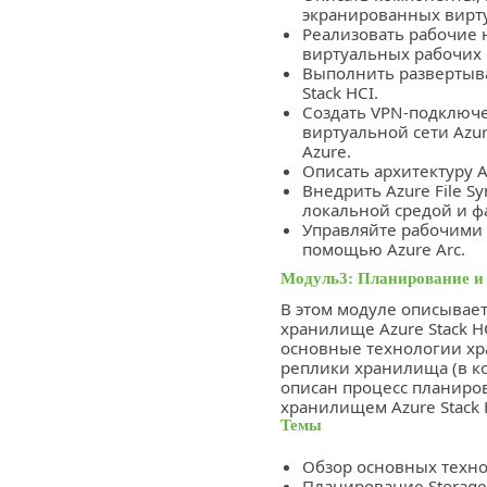
экранированных вирт
Реализовать рабочие 
виртуальных рабочих с
Выполнить развертыва
Stack HCI.
Создать VPN-подключен
виртуальной сети Azu
Azure.
Описать архитектуру Az
Внедрить Azure File 
локальной средой и ф
Управляйте рабочими н
помощью Azure Arc.
Модуль3: Планирование и 
В этом модуле описывает
хранилище Azure Stack H
основные технологии хр
реплики хранилища (в кон
описан процесс планиро
хранилищем Azure Stack 
Темы
Обзор основных техно
Планирование Storage S