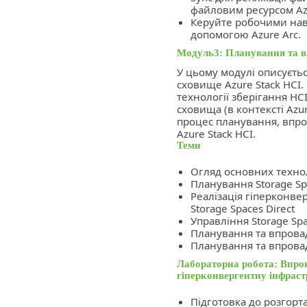
файловим ресурсом Az
Керуйте робочими нав
допомогою Azure Arc.
Модуль3: Планування та в
У цьому модулі описуєтьс
сховище Azure Stack HCI
технології зберігання HC
сховища (в контексті Azur
процес планування, впр
Azure Stack HCI.
Теми
Огляд основних технол
Планування Storage Spa
Реалізація гіперконве
Storage Spaces Direct
Управління Storage Spac
Планування та впров
Планування та впрова
Лабораторна робота: Впров
гіперконвергентну інфрас
Підготовка до розгорт