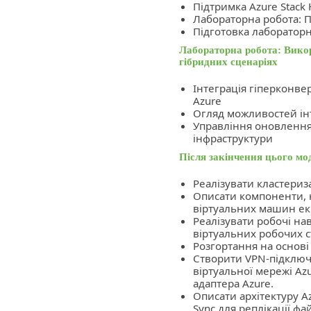
Підтримка Azure Stack 
Лабораторна робота: 
Підготовка лаборатор
Лабораторна робота: Вико
гібридних сценаріях
Інтеграція гіперконве
Azure
Огляд можливостей інт
Управління оновлення
інфраструктури
Після закінчення цього мо
Реалізувати кластериз
Описати компоненти, 
віртуальних машин ек
Реалізувати робочі на
віртуальних робочих ст
Розгортання на основі 
Створити VPN-підключе
віртуальної мережі A
адаптера Azure.
Описати архітектуру Az
Sync для реплікації ф