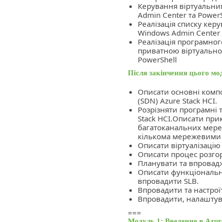
Керування віртуальн
Admin Center та PowerS
Реалізація списку кер
Windows Admin Center
Реалізація програмно
приватною віртуально
PowerShell
Після закінчення цього мо
Описати основні комп
(SDN) Azure Stack HCI.
Розрізняти програмні т
Stack HCI.Описати пр
багатоканальних мере
кількома мережевими 
Описати віртуалізацію 
Описати процес розгор
Планувати та впровадж
Описати функціональні
впровадити SLB.
Впровадити та настро
Впровадити, налаштув
===
Модуль 1: Введение в Azur