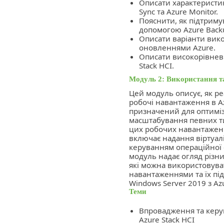
Описати характеристик
Sync та Azure Monitor.
Пояснити, як підтриму
допомогою Azure Backup
Описати варіанти вико
оновленнями Azure.
Описати високорівневи
Stack HCI.
Модуль 2: Використання т
Цей модуль описує, як ре
робочі навантаження в Azu
призначений для оптиміза
масштабування певних ти
цих робочих навантажень
включає надання віртуал
керуванням операційної 
модуль надає огляд різни
які можна використовув
навантаженнями та їх пі
Windows Server 2019 з Az
Теми
Впровадження та кер
Azure Stack HCI