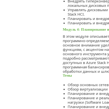
Внедрять гиперконвер
локальных дисковых п
Управлять дисковыми 
Stack HCI.
Планировать и внедря
Планировать и внедря
Модуль 4: Планирование и 
В этом модуле описывает
программно-определяемую
основное внимание удел
функциям, с акцентом на
основного инструмента 
подробно рассматривают
доступных в Azure Stack H
программная балансировк
обработки данных и шлю
Темы
Обзор основных сетевы
Обзор виртуализации 
Планирование и внедр
Планирование и реал
нагрузки (Software Loa
Планирование и внедр