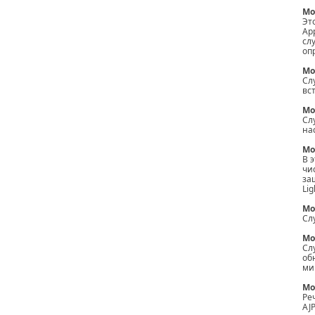
Мо
Эт
Ap
сл
оп
Мо
Сл
вс
Мо
Сл
на
Мо
В 
чи
за
Li
Мо
Сл
Мо
Сл
об
миг
Мо
Ре
AJP