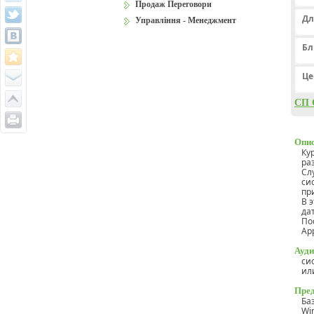
Продаж Переговори
Дл
Управління - Менеджмент
Бл
Це
СП 
Опис
Кур
раз
Сл
си
при
В 
да
По
App
Ауди
cи
или
Пред
Ба
Wi