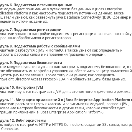
дуль 6. Подсистема источника данных
от модуль даст понимание о пулах связи баз данных в JBoss Enterprise
plication Platform и как настроить подсистему источника данных. Также
ушатели узнают, как развернуть Java Database Connectivity (JDBC) драйвер и
ределить источник данных.
дуль 7. Подсистема регистрации
ушатели узнают о настройке подсистемы регистрации, включая настройку
троенных обработчиков и регистраторов.
дуль 8. Подсистема работы с сообщениями
ушатели разберутся с JMS и HornetQ, а также узнают как определить и
строить фабрики связи и направления (разделы и очереди).
дуль 9. Подсистема безопасности
этом модуле слушатели узнают как настроить подсистему безопасности, в 
сле обезопасить интерфейсы управления, обеспечить защиту приложений
щитить JMS направления. Кроме того, они узнают, как определить
ghtweight Directory Access Protocol (LDAP) и область защиты базы данных.
дуль 10. Настройка JVM
ушатели научатся настраивать JVM для автономного и доменного режима.
дуль 11. Миграция приложений в JBoss Enterprise Application Platform 
ушатели рассмотрят путь к классам и зависимости модулей, вопросы JPA ,
новление настроек безопасности и другие темы, которые способствуют
рации приложений в JBoss Enterprise Application Platform 6.
дуль 12. Веб-подсистемы
чь пойдет о настройке HTTP и HTTPS Connectors, создании SSL связи, настр
 Connector.