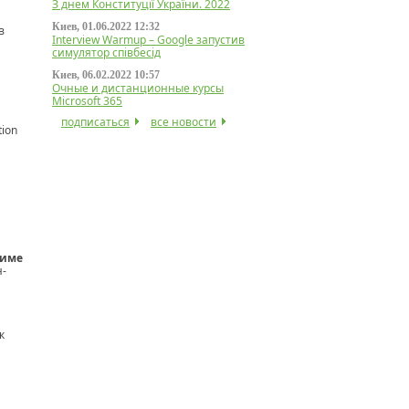
З днем Конституції України. 2022
Киев, 01.06.2022 12:32
в
Interview Warmup – Google запустив
симулятор співбесід
Киев, 06.02.2022 10:57
Очные и дистанционные курсы
Microsoft 365
подписаться
все новости
tion
жиме
н-
к