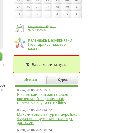
24
25
26
27
28
29
30
31
1
2
3
4
5
6
Расписание Курсов
на 6 месяцев
Календарь мероприятий
(тест-драйвы, мастер-
классы)...
е и
Ваша корзина пуста
я
Новини
Курси
тобы
ч.
Киев, 28.05.2024 09:31
Нові можливості для створення
презентацій за допомогою
Generative AI у Google Slides
Киев, 02.05.2023 14:22
Майский онлайн Тур на море Excel.
4 уровня погружения в работу с
данными.
Киев, 28.06.2022 10:54