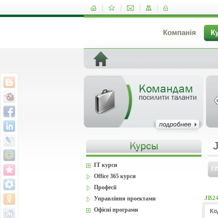
Компанія
К
Командам
посилити таланти
J
IT курси
Г
Office 365 курси
Професії
JB24
Управління проектами
Офісні програми
Ко