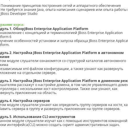
Понимание принципов построения сетей и аппаратного обеспечения
Не требуется знания Java, опыта написания сценариев или опыта работы 
JBoss Developer Studio
ржание курса:
дуль 1. Обзор
JBoss Enterprise Application Platform
ознакомление с концепцией и терминологией JBoss Enterprise Application
tform 6
изучение особенностей установки и запуска образца JBoss Enterprise Applica
tform.
дуль 2. Настройка JBoss Enterprise Application Platform в автономном
жиме
этом модуле слушатели ознакомятся со структурой каталогов автономного
жима
независимым xml-файлом конфигурации, а также узнают как развернуть
иложение на отдельном сервере.
дуль 3. Настройка JBoss Enterprise Application Platform в доменном ре
ушателям расскажут о настройке домена, в том числе управляющего доме
нтроллера с несколькими хост-контроллерами. Также они узнают, как
звернуть приложение на область.
дуль 4. Настройка серверов
этом модуле слушатели узнают как определить группу серверов на хосте, ка
бавить сервера в группу и развернуть приложение на группе серверов.
дуль 5. Использование CLI-инструментов
данном модуле слушатели изучат как с помощью инструментов командной
роки интерфейса(CLI) можно создать скрипт административных задач.