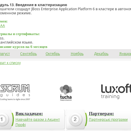
дуль 13. Введение в кластеризацию
ушатели создадут JBoss Enterprise Application Platform 6 в кластере в автон
доменном режиме.
мен:
CAA
риалы и сертификаты:
ss.
 английском языке.
исание курсов на 6 месяцев
Август
Сентябрь
Октябрь
Ноябрь
Декабрь
Январ
рат к списку
Викладачам:
Партнерам:
Навчайте разом з Акцент
Партнерські програми
Профі