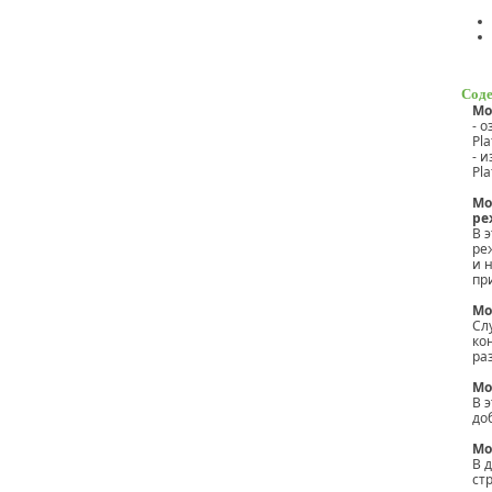
Соде
Мо
- 
Pla
- 
Pla
Мо
ре
В 
ре
и 
пр
Мо
Сл
ко
ра
Мо
В 
до
Мо
В 
ст