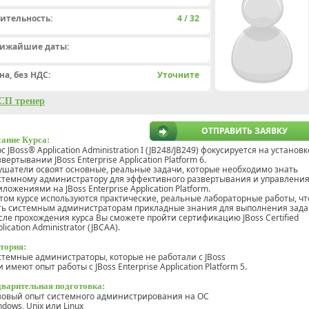
ительность:
4 / 32
ижайшие даты:
на, без НДС:
Уточните
СП тренер
ОТПРАВИТЬ ЗАЯВКУ
ание Курса:
с JBoss® Application Administration I (JB248/JB249) фокусируется на установк
вертывании JBoss Enterprise Application Platform 6.
ушатели освоят основные, реальные задачи, которые необходимо знать
стемному администратору для эффективного развертывания и управлени
ложениями на JBoss Enterprise Application Platform.
этом курсе используются практические, реальные лабораторные работы, ч
ть системным администраторам прикладные знания для выполнения зада
сле прохождения курса Вы сможете пройти сертификацию JBoss Certified
lication Administrator (JBCAA).
тория:
стемные администраторы, которые не работали с JBoss
 имеют опыт работы с JBoss Enterprise Application Platform 5.
варительная подготовка:
зовый опыт системного администрирования на ОС
ndows, Unix или Linux