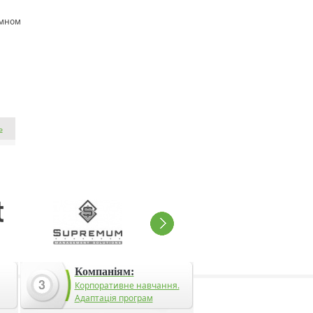
омном
ь
Компаніям:
Корпоративне навчання.
Адаптація програм