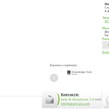
Мо
Сл
и 
Экза
JB
Мате
JBo
На
Расп
Возв
Клиенты и партнеры
Контакти:
Київ, М. Василенка, 7-А
mail:
info@akcent-pro.com