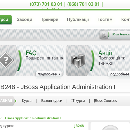
(073) 701 03 01 | (068) 701 03 01 |
info@akcent-pro.com
урси
Заходи
Тренери
Публікації
Гостям
Кон
Мой блокн
FAQ
Акції
Поширені питання
Пропозиції та
знижки
B248 - JBoss Application Administration I
ЛАВНАЯ
Курсы
|
Базові курси
|
IT курси
|
JBoss Courses
8. JBoss Application Administration I.
д курса:
JB248