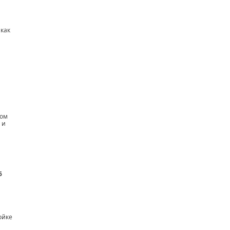
 как
том
 и
6
ойке