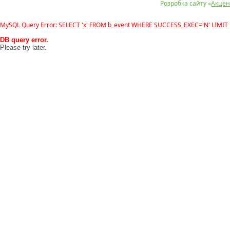
Розробка сайту «
Акцен
MySQL Query Error: SELECT 'x' FROM b_event WHERE SUCCESS_EXEC='N' LIMIT 
DB query error.
Please try later.