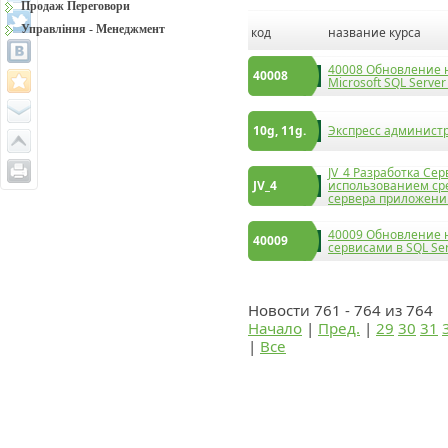
Продаж Переговори
Управління - Менеджмент
код
название курса
40008 Обновление 
40008
Microsoft SQL Server
10g, 11g.
Экспресс администр
JV_4 Разработка Се
JV_4
использованием сре
сервера приложений
40009 Обновление 
40009
сервисами в SQL Se
Новости 761 - 764 из 764
Начало
|
Пред.
|
29
30
31
|
Все