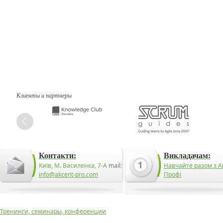
Клиенты и партнеры
Контакти:
Викладачам:
Київ, М. Василенка, 7-А
mail:
Навчайте разом з А
info@akcent-pro.com
Профі
Тренинги, семинары, конференции