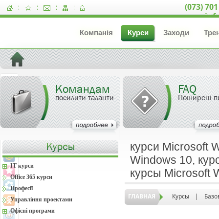
(073) 701
inf
Компанія
Курси
Заходи
Тре
Командам
FAQ
посилити таланти
Поширені п
курси Microsoft 
Windows 10, курс
IT курси
курсы Microsoft
Office 365 курси
Професії
ГЛАВНАЯ
Курсы
|
Базо
Управління проектами
Офісні програми