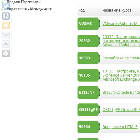
Продаж Переговори
Управління - Менеджмент
код
название курса
VVSMS
VMware vSphere: Man
20332. Планирован
20332
расширенных возмож
Advanced Solutions o
10953
Разработка c испо
10135. Настройка, 
10135
Exchange Server 2010
Microsoft Exchange 
BI12cNF
BI12cNF.Oracle BI 12
OBI11gPF
OBI11gPF. Oracle BI 
50564
Введение в HTML5