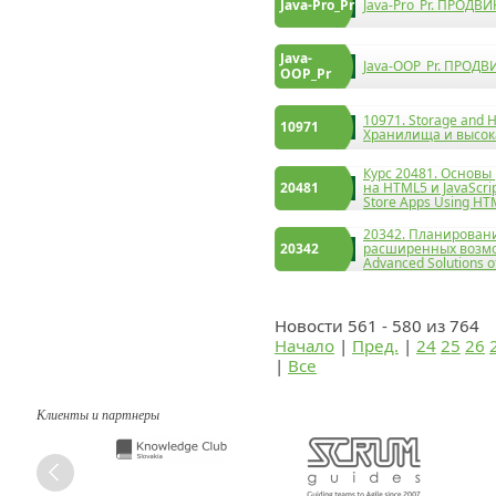
Java-Pro_Pr
Java-Pro_Pr. ПРОДВ
Java-
Java-OOP_Pr. ПРОДВ
OOP_Pr
10971. Storage and Hi
10971
Хранилища и высока
Курс 20481. Основы
20481
на HTML5 и JavaScrip
Store Apps Using HTM
20342. Планирован
20342
расширенных возмож
Advanced Solutions o
Новости 561 - 580 из 764
Начало
|
Пред.
|
24
25
26
|
Все
Клиенты и партнеры