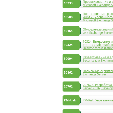
Проектирование и 
10233
Microsoft Exchange 
Планирование, раз
10508
унифицированного
Microsoft Exchange 
Обновление знаний 
10165
или Exchange Server
10324. Внедрение 
10324
станций Microsoft. 
Desktop Virtualizatio
Развертывание и ад
50094
Security для Exchan
Написание скриптов
50162
Exchange Server
20762A: Разработка
20762
Server 2016, Develo
PM-Risk
PM-Risk. Управлени