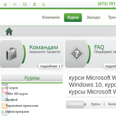
(073) 701
inf
Компанія
Курси
Заходи
Тре
Командам
FAQ
посилити таланти
Поширені п
курси Microsoft 
Windows 10, курс
IT курси
курсы Microsoft
Office 365 курси
Професії
ГЛАВНАЯ
Курсы
|
Базо
Управління проектами
Офісні програми