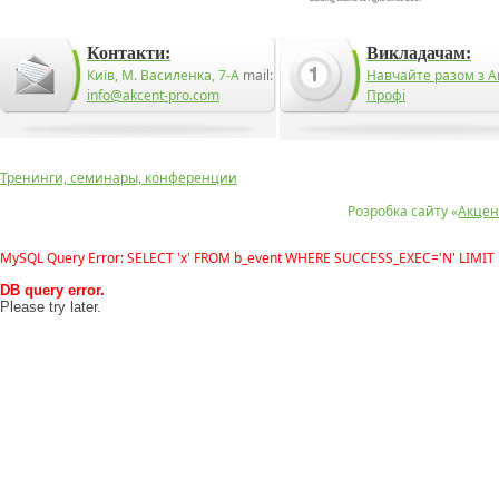
Контакти:
Викладачам:
Київ, М. Василенка, 7-А
mail:
Навчайте разом з А
info@akcent-pro.com
Профі
Тренинги, семинары, конференции
Розробка сайту «
Акцен
MySQL Query Error: SELECT 'x' FROM b_event WHERE SUCCESS_EXEC='N' LIMIT 
DB query error.
Please try later.