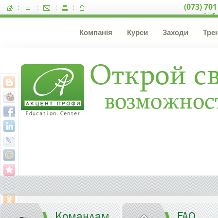
(073) 701
inf
Компанія
Курси
Заходи
Тре
Командам
FAQ