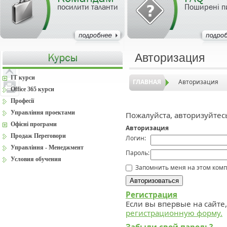
посилити таланти
Поширені п
Авторизация
IT курси
ГЛАВНАЯ
Авторизация
Office 365 курси
Професії
Управління проектами
Пожалуйста, авторизуйтес
Офісні програми
Авторизация
Продаж Переговори
Логин:
Управління - Менеджмент
Пароль:
Условия обучения
Запомнить меня на этом ком
Регистрация
Если вы впервые на сайте
регистрационную форму.