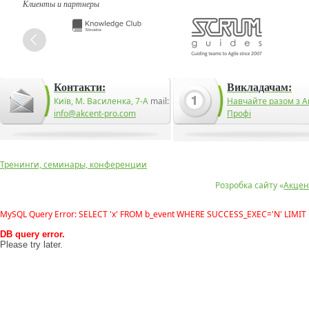
Клиенты и партнеры
Контакти:
Викладачам:
Київ, М. Василенка, 7-А
mail:
Навчайте разом з А
info@akcent-pro.com
Профі
Тренинги, семинары, конференции
Розробка сайту «
Акцен
MySQL Query Error: SELECT 'x' FROM b_event WHERE SUCCESS_EXEC='N' LIMIT 
DB query error.
Please try later.