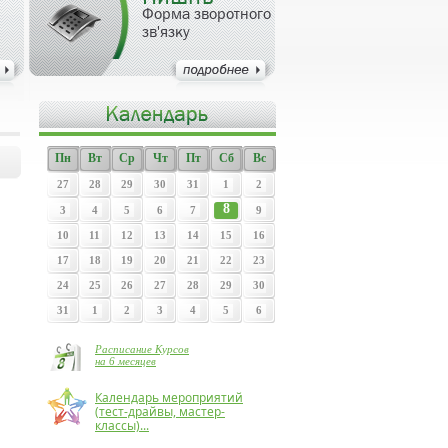
Форма зворотного
зв'язку
Пн
Вт
Ср
Чт
Пт
Сб
Вс
27
28
29
30
31
1
2
8
3
4
5
6
7
9
10
11
12
13
14
15
16
17
18
19
20
21
22
23
24
25
26
27
28
29
30
31
1
2
3
4
5
6
Расписание Курсов
на 6 месяцев
Календарь мероприятий
(тест-драйвы, мастер-
классы)...