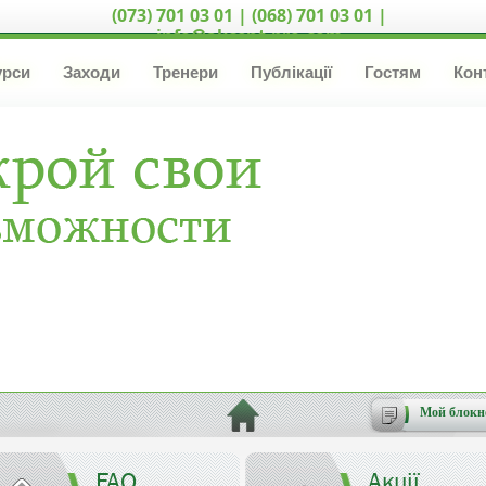
(073) 701 03 01 | (068) 701 03 01 |
info@akcent-pro.com
урси
Заходи
Тренери
Публікації
Гостям
Кон
Мой блокн
FAQ
Акції