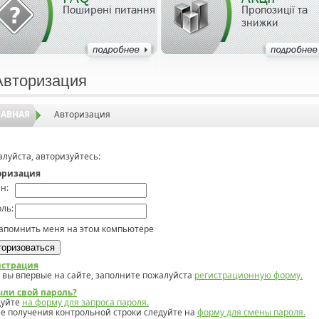
Поширені питання
Пропозиції та
знижки
Авторизация
ЛАВНАЯ
Авторизация
луйста, авторизуйтесь:
оризация
н:
ль:
апомнить меня на этом компьютере
истрация
 вы впервые на сайте, заполните пожалуйста
регистрационную форму.
ыли свой пароль?
дуйте
на форму для запроса пароля.
е получения контрольной строки следуйте на
форму для смены пароля.