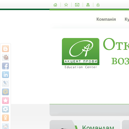
Компанія
К
Командам