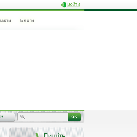
Войти
такти
Блоги
от
Пишіть