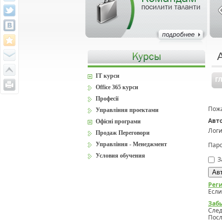
посилити таланти
IT курси
Г
Office 365 курси
Професії
Пожа
Управління проектами
Авт
Офісні програми
Логи
Продаж Переговори
Управління - Менеджмент
Паро
Условия обучения
З
Рег
Если
Заб
Сле
Посл