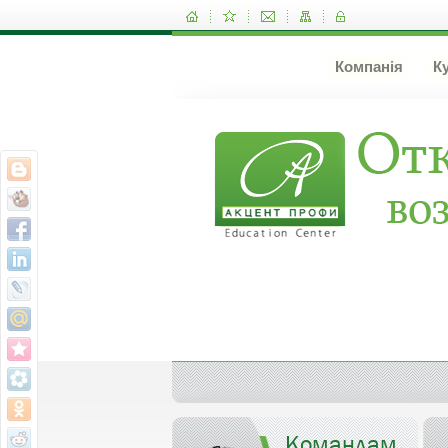
Компанія
К
Командам