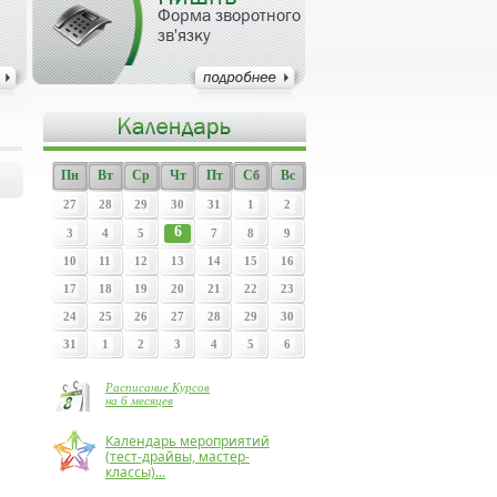
Форма зворотного
зв'язку
Пн
Вт
Ср
Чт
Пт
Сб
Вс
27
28
29
30
31
1
2
6
3
4
5
7
8
9
10
11
12
13
14
15
16
17
18
19
20
21
22
23
24
25
26
27
28
29
30
31
1
2
3
4
5
6
Расписание Курсов
на 6 месяцев
Календарь мероприятий
(тест-драйвы, мастер-
классы)...