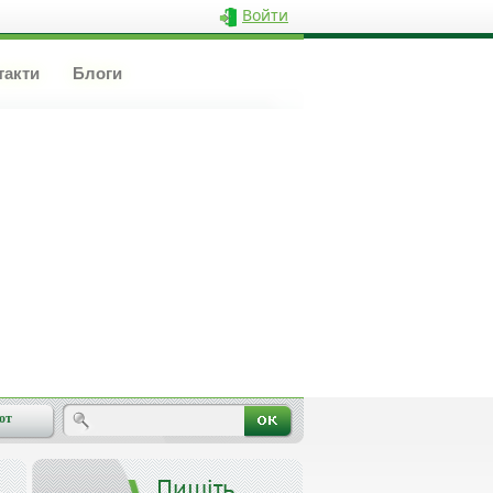
Войти
такти
Блоги
от
Пишіть