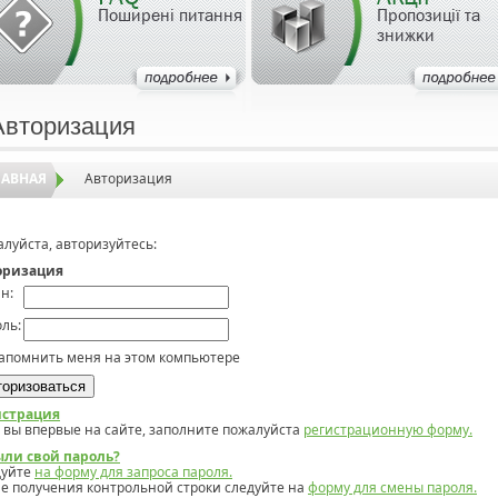
Поширені питання
Пропозиції та
знижки
Авторизация
ЛАВНАЯ
Авторизация
луйста, авторизуйтесь:
оризация
н:
ль:
апомнить меня на этом компьютере
истрация
 вы впервые на сайте, заполните пожалуйста
регистрационную форму.
ыли свой пароль?
дуйте
на форму для запроса пароля.
е получения контрольной строки следуйте на
форму для смены пароля.