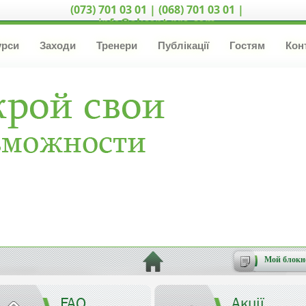
(073) 701 03 01 | (068) 701 03 01 |
info@akcent-pro.com
урси
Заходи
Тренери
Публікації
Гостям
Кон
Мой блокн
FAQ
Акції