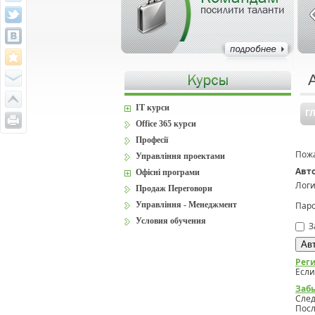
посилити таланти
IT курси
Г
Office 365 курси
Професії
Пожа
Управління проектами
Авт
Офісні програми
Логи
Продаж Переговори
Управління - Менеджмент
Паро
Условия обучения
З
Рег
Если
Заб
Сле
Посл