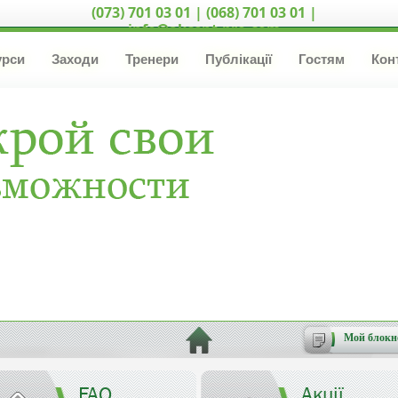
(073) 701 03 01 | (068) 701 03 01 |
info@akcent-pro.com
урси
Заходи
Тренери
Публікації
Гостям
Кон
Мой блокн
FAQ
Акції