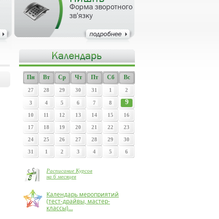
Форма зворотного
зв'язку
Пн
Вт
Ср
Чт
Пт
Сб
Вс
27
28
29
30
31
1
2
9
3
4
5
6
7
8
10
11
12
13
14
15
16
17
18
19
20
21
22
23
24
25
26
27
28
29
30
31
1
2
3
4
5
6
Расписание Курсов
на 6 месяцев
Календарь мероприятий
(тест-драйвы, мастер-
классы)...