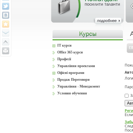
посилити таланти
IT курси
Г
Office 365 курси
Професії
Пожа
Управління проектами
Авт
Офісні програми
Логи
Продаж Переговори
Управління - Менеджмент
Паро
Условия обучения
З
Рег
Если
Заб
Сле
Посл