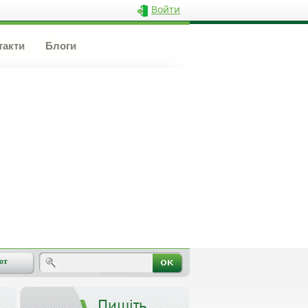
Войти
такти
Блоги
от
Пишіть