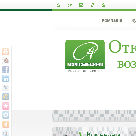
Компанія
К
Командам