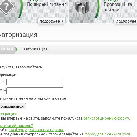
Поширені питання
Пропозиції та
знижки
Авторизация
ЛАВНАЯ
Авторизация
луйста, авторизуйтесь:
оризация
н:
ль:
апомнить меня на этом компьютере
истрация
 вы впервые на сайте, заполните пожалуйста
регистрационную форму.
ыли свой пароль?
дуйте
на форму для запроса пароля.
е получения контрольной строки следуйте на
форму для смены пароля.