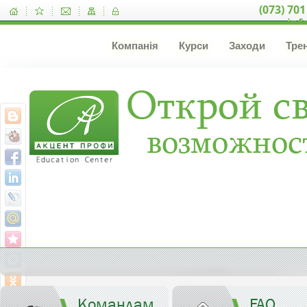
(073) 701
inf
Компанія
Курси
Заходи
Тре
Командам
FAQ