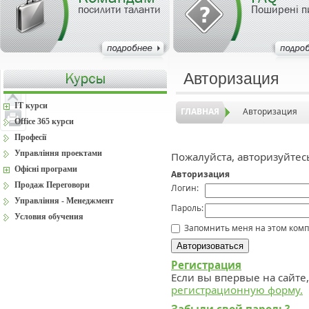
посилити таланти
Поширені п
Авторизация
IT курси
ГЛАВНАЯ
Авторизация
Office 365 курси
Професії
Управління проектами
Пожалуйста, авторизуйтес
Офісні програми
Авторизация
Продаж Переговори
Логин:
Управління - Менеджмент
Пароль:
Условия обучения
Запомнить меня на этом ком
Регистрация
Если вы впервые на сайте
регистрационную форму.