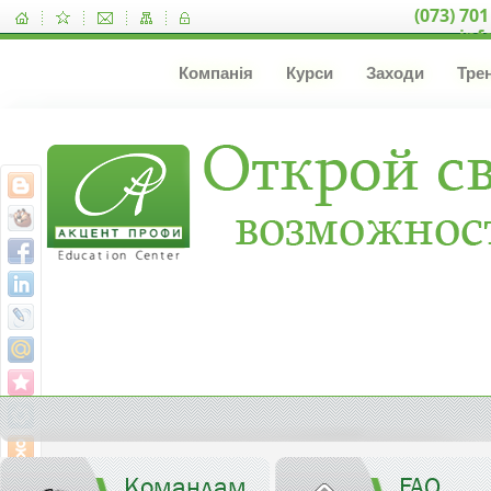
(073) 701
inf
Компанія
Курси
Заходи
Тре
Командам
FAQ