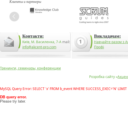
Клиенты и партнеры
Контакти:
Викладачам:
Київ, М. Василенка, 7-А
mail:
Навчайте разом з А
info@akcent-pro.com
Профі
Тренинги, семинары, конференции
Розробка сайту «
Акцен
MySQL Query Error: SELECT 'x' FROM b_event WHERE SUCCESS_EXEC='N' LIMIT 
DB query error.
Please try later.