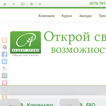
(073) 701
inf
Компанія
Курси
Заходи
Тре
Командам
FAQ