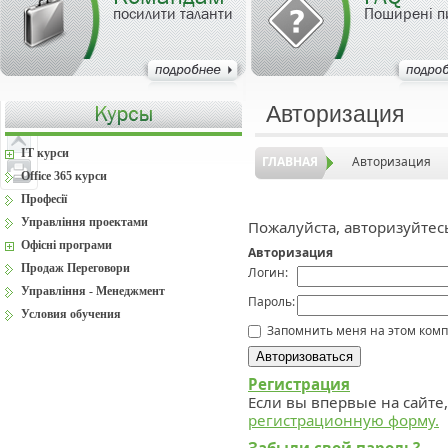
посилити таланти
Поширені п
Авторизация
IT курси
ГЛАВНАЯ
Авторизация
Office 365 курси
Професії
Управління проектами
Пожалуйста, авторизуйтес
Офісні програми
Авторизация
Продаж Переговори
Логин:
Управління - Менеджмент
Пароль:
Условия обучения
Запомнить меня на этом ком
Регистрация
Если вы впервые на сайте
регистрационную форму.