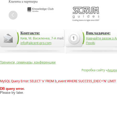
Клиенты и партнеры
Контакти:
Викладачам:
Київ, М. Василенка, 7-А
mail:
Навчайте разом з А
info@akcent-pro.com
Профі
Тренинги, семинары, конференции
Розробка сайту «
Акцен
MySQL Query Error: SELECT 'x' FROM b_event WHERE SUCCESS_EXEC='N' LIMIT 
DB query error.
Please try later.