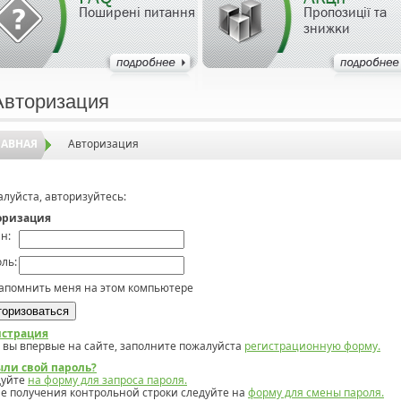
Поширені питання
Пропозиції та
знижки
Авторизация
ЛАВНАЯ
Авторизация
луйста, авторизуйтесь:
оризация
н:
ль:
апомнить меня на этом компьютере
истрация
 вы впервые на сайте, заполните пожалуйста
регистрационную форму.
ыли свой пароль?
дуйте
на форму для запроса пароля.
е получения контрольной строки следуйте на
форму для смены пароля.