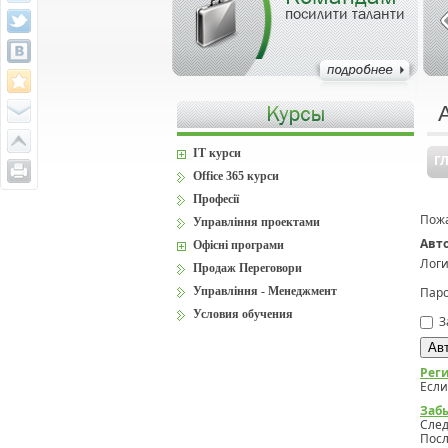
посилити таланти
IT курси
Г
Office 365 курси
Професії
Пожа
Управління проектами
Авт
Офісні програми
Логи
Продаж Переговори
Управління - Менеджмент
Паро
Условия обучения
З
Рег
Если
Заб
Сле
Посл