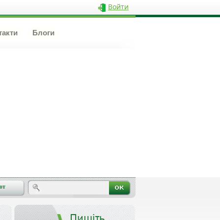
Войти
такти
Блоги
от
Пишіть