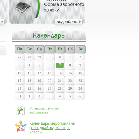
Форма зворотного
зв'язку
Пн
Вт
Ср
Чт
Пт
Сб
Вс
27
28
29
30
31
1
2
7
3
4
5
6
8
9
10
11
12
13
14
15
16
17
18
19
20
21
22
23
24
25
26
27
28
29
30
31
1
2
3
4
5
6
Расписание Курсов
на 6 месяцев
Календарь мероприятий
(тест-драйвы, мастер-
классы)...