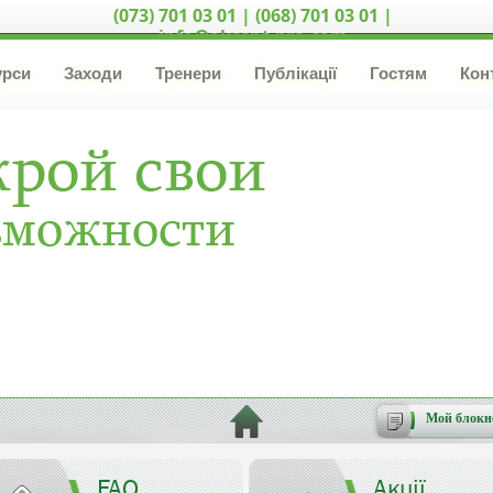
(073) 701 03 01 | (068) 701 03 01 |
info@akcent-pro.com
урси
Заходи
Тренери
Публікації
Гостям
Кон
Мой блокн
FAQ
Акції