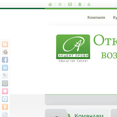
Компанія
К
Командам