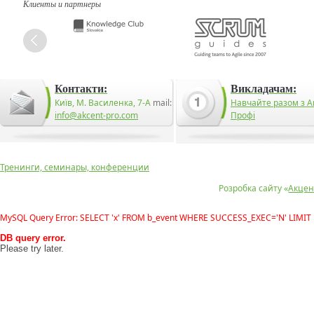
Клиенты и партнеры
Контакти:
Викладачам:
Київ, М. Василенка, 7-А
mail:
Навчайте разом з А
info@akcent-pro.com
Профі
Тренинги, семинары, конференции
Розробка сайту «
Акцен
MySQL Query Error: SELECT 'x' FROM b_event WHERE SUCCESS_EXEC='N' LIMIT 
DB query error.
Please try later.