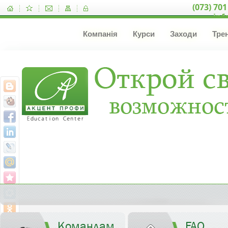
(073) 701
inf
Компанія
Курси
Заходи
Тре
Командам
FAQ