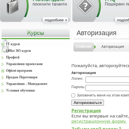
посилити таланти
Поширені п
Авторизация
IT курси
ГЛАВНАЯ
Авторизация
Office 365 курси
Професії
Управління проектами
Пожалуйста, авторизуйтес
Офісні програми
Авторизация
Продаж Переговори
Логин:
Управління - Менеджмент
Пароль:
Условия обучения
Запомнить меня на этом ком
Регистрация
Если вы впервые на сайте
регистрационную форму.