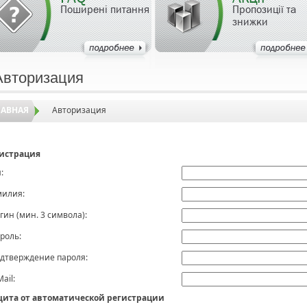
Поширені питання
Пропозиції та
знижки
Авторизация
ЛАВНАЯ
Авторизация
истрация
:
илия:
гин (мин. 3 символа):
роль:
дтверждение пароля:
Mail:
ита от автоматической регистрации