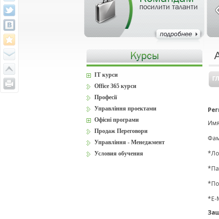
посилити таланти
IT курси
Г
Office 365 курси
Професії
Управління проектами
Рег
Офісні програми
Имя
Продаж Переговори
Фам
Управління - Менеджмент
*
Ло
Условия обучения
*
Па
*
По
*
E-
Защ