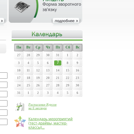
Форма зворотного
зв'язку
Пн
Вт
Ср
Чт
Пт
Сб
Вс
27
28
29
30
31
1
2
7
3
4
5
6
8
9
10
11
12
13
14
15
16
17
18
19
20
21
22
23
24
25
26
27
28
29
30
31
1
2
3
4
5
6
Расписание Курсов
на 6 месяцев
Календарь мероприятий
(тест-драйвы, мастер-
классы)...