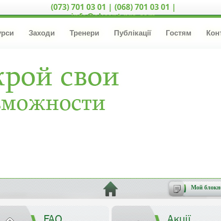
(073) 701 03 01 | (068) 701 03 01 |
info@akcent-pro.com
урси
Заходи
Тренери
Публікації
Гостям
Кон
Мой блокн
FAQ
Акції