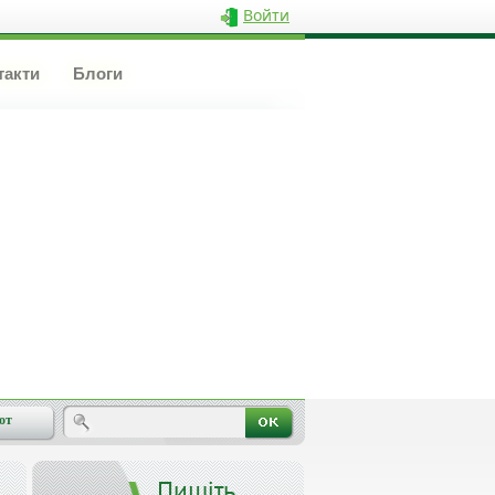
Войти
такти
Блоги
от
Пишіть