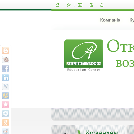
Компанія
К
Командам