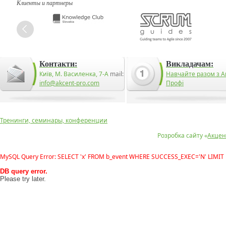
Клиенты и партнеры
Контакти:
Викладачам:
Київ, М. Василенка, 7-А
mail:
Навчайте разом з А
info@akcent-pro.com
Профі
Тренинги, семинары, конференции
Розробка сайту «
Акцен
MySQL Query Error: SELECT 'x' FROM b_event WHERE SUCCESS_EXEC='N' LIMIT 
DB query error.
Please try later.