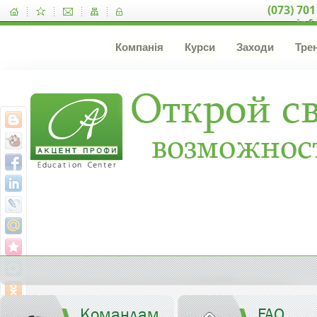
(073) 701
inf
Компанія
Курси
Заходи
Тре
Командам
FAQ