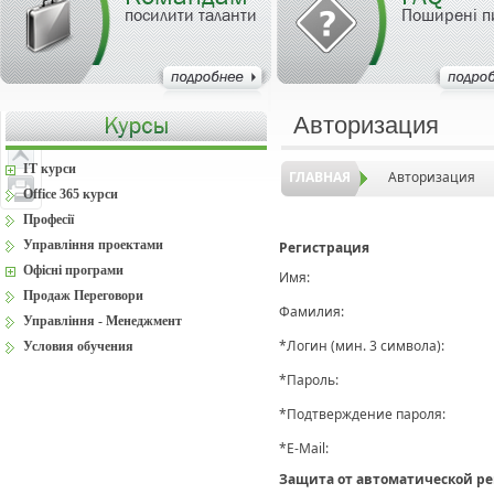
посилити таланти
Поширені п
Авторизация
IT курси
ГЛАВНАЯ
Авторизация
Office 365 курси
Професії
Управління проектами
Регистрация
Офісні програми
Имя:
Продаж Переговори
Фамилия:
Управління - Менеджмент
*
Логин (мин. 3 символа):
Условия обучения
*
Пароль:
*
Подтверждение пароля:
*
E-Mail:
Защита от автоматической р