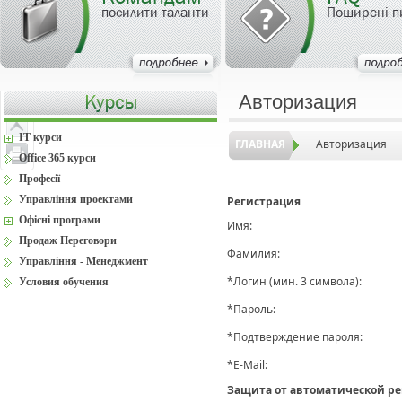
посилити таланти
Поширені п
Авторизация
IT курси
ГЛАВНАЯ
Авторизация
Office 365 курси
Професії
Управління проектами
Регистрация
Офісні програми
Имя:
Продаж Переговори
Фамилия:
Управління - Менеджмент
*
Логин (мин. 3 символа):
Условия обучения
*
Пароль:
*
Подтверждение пароля:
*
E-Mail:
Защита от автоматической р