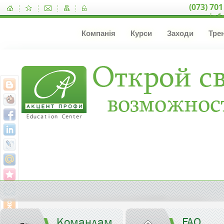
(073) 701
inf
Компанія
Курси
Заходи
Тре
Командам
FAQ