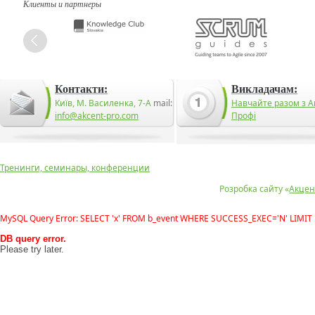
Клиенты и партнеры
Контакти:
Викладачам:
Київ, М. Василенка, 7-А
mail:
Навчайте разом з А
info@akcent-pro.com
Профі
Тренинги, семинары, конференции
Розробка сайту «
Акцен
MySQL Query Error: SELECT 'x' FROM b_event WHERE SUCCESS_EXEC='N' LIMIT 
DB query error.
Please try later.